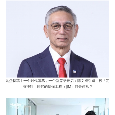
九点特稿︱一个时代落幕，一个新篇章开启：陈文成引退，後「定
海神针」时代的怡保工程（IJM）何去何从？