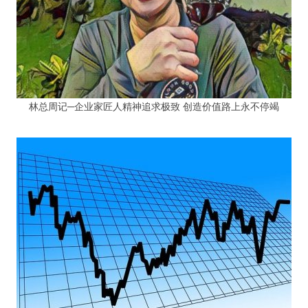
林总周记─企业家匠人精神追求极致 创造价值路上永不停竭