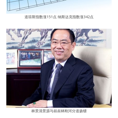
道琼斯指数涨151点 纳斯达克指数涨342点
林景清景源与叔叔林刚河分道扬镖