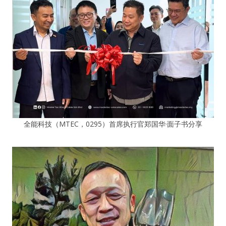
全能科技（MTEC，0295）首席执行官郑国华·面子书分享