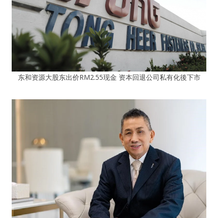
东和资源大股东出价RM2.55现金 资本回退公司私有化後下市