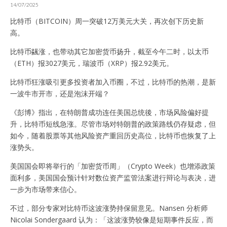
14/07/2025
比特币（BITCOIN）周一突破12万美元大关，再次创下历史新
高。
比特币飊涨，也带动其它加密货币扬升，截至今午二时，以太币
（ETH）报3027美元，瑞波币（XRP）报2.92美元。
比特币狂涨吸引更多投资者加入币圈，不过，比特币的热潮，是新
一波牛市开市，还是泡沫开端？
《彭博》指出，在特朗普成功连任美国总统後，市场风险偏好提
升，比特币短线急涨。尽管市场对特朗普的政策路线仍存疑虑，但
如今，随着股票等其他风险资产重回历史高位，比特币也恢复了上
涨势头。
美国国会即将举行的「加密货币周」（Crypto Week）也增添政策
面利多，美国国会预计针对数位资产监管法案进行辩论与表决，进
一步为市场带来信心。
不过，部分专家对比特币这波涨势持保留意见。Nansen 分析师
Nicolai Sondergaard 认为：「这波涨势较像是短期事件反应，而