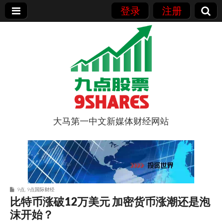
登录
注册
大马第一中文新媒体财经网站
9点股票
9点
,
9点国际财经
比特币涨破12万美元 加密货币涨潮还是泡
沫开始？