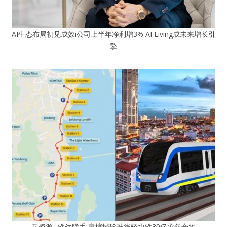
AI生态布局初见成效i公司上半年净利增3% AI Living成未来增长引
擎
马资源─铁达联手 赢槟城珍珠线轻快铁30亿承包合约