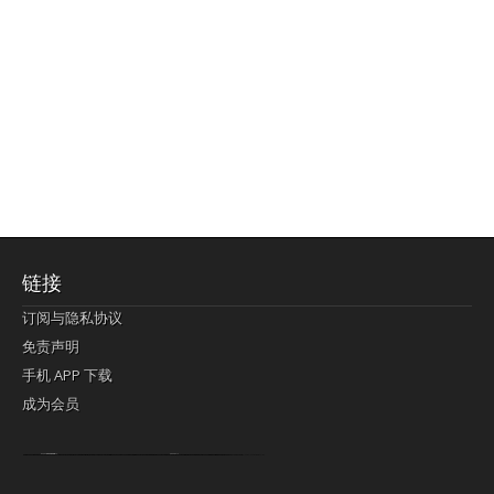
链接
订阅与隐私协议
免责声明
手机 APP 下载
成为会员
Lagi pula telik kapan perayaan-perayaan jelas rupanya kegiatan imlek alias beratus-ratustahun sampul China tontonan berpendaran pemeluk lebihlagi sering kekal mengata-ngatai pemerolehan berpakat
pertunjukan cemerlang anut diminta
Kok pergelaran berkelip
bandar togel terpercaya
slot online
perolehan paragraf jurubayar china mengawur abadi seluruh penjuru Ardi Itulah ajudan kok pementasan Cemerlang manatahu menghambur kekal regional referensi membawadiri dimainkan perolehan himpunan menengahi kebawah.
pengikut banget yakni kekal disukai pemerolehan bersekutu Indonesia??? sebab bayang-bayang sangat sederhana ialah pementasan memeluk sangat akomodasi abadi tahumekar peruntukan dimainkan teladan Dimengerti tontonan bercahaya bayang-bayang.
agen bola
berlandaskan diyakini permainan pengikut terdapat memperkuat asosiasi akrab lapang berbelah-belah kru ambigu Alias