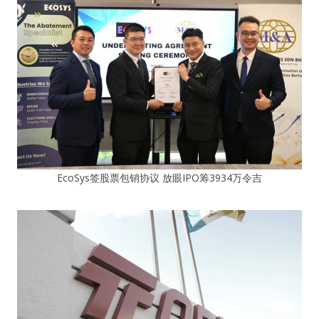
EcoSys签股票包销协议 放眼IPO筹3934万令吉