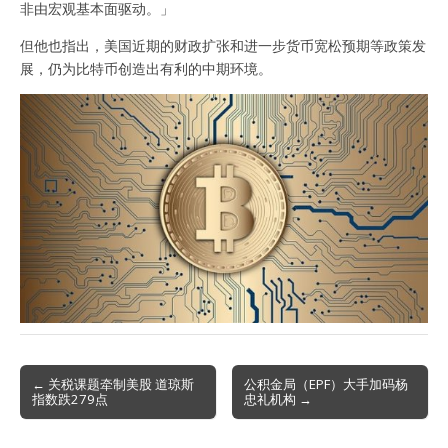
非由宏观基本面驱动。」
但他也指出，美国近期的财政扩张和进一步货币宽松预期等政策发
展，仍为比特币创造出有利的中期环境。
Post
← 关税课题牵制美股 道琼斯
公积金局（EPF）大手加码杨
指数跌279点
忠礼机构 →
navigation