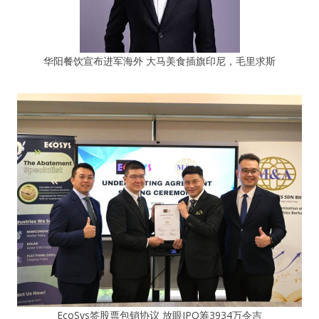
华阳餐饮宣布进军海外 大马美食插旗印尼，毛里求斯
EcoSys签股票包销协议 放眼IPO筹3934万令吉