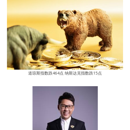
道琼斯指数跌464点 纳斯达克指数跌15点