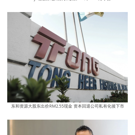
东和资源大股东出价RM2.55现金 资本回退公司私有化後下市