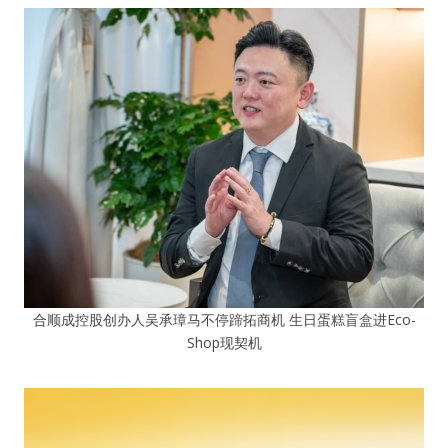
合顺成控股创办人吴承璋马不停蹄拓商机 生日蛋糕盲盒进Eco-
Shop现契机