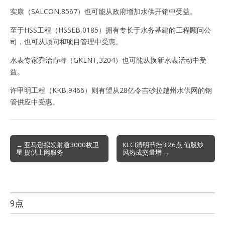
实康（SALCON,8567）也可能从政府增加水供开销中受益。
至于HSS工程（HSSEB,0185）拥有专长于水务基建的工程顾问公
司，也可从顾问和项目管理中受惠。
水表专家乔治肯特（GKENT,3204）也可能从换新水表活动中受
益。
许甲明工程（KKB,9466）则有望从28亿令吉砂拉越州水供网的钢
管供应中受惠。
Post
← 亚马逊拟发射逾3000枚卫
KLCI清明节挫3.26点 仙股炒
星 提供上网服务
风热成交量增 →
navigation
9点