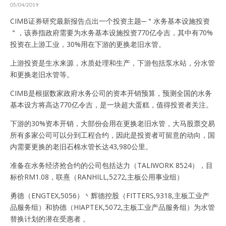
05/04/2019
CIMB证券研究最新报告点出一个投资主题─＂水务基本设施投资
＂，该券指政府需要为水务基本设施投资770亿令吉，其中有70%
投资在上游工业，30%用在下游的更换老旧水管。
上游投资是生水来源，水质处理和生产，下游包括泵水站，分水管
和更换老旧水管等。
CIMB是根据数家政府水务公司的资本开销预算，预测全国的水务
基本设方将高达770亿令吉，是一块超大蛋糕，值得投资者关注。
下游的30%资本开销，大部份会用在更换老旧水管，大马股票交易
所有多家公司可以分到工程合约，因此是投资者可留意的动向，国
内需要更换的老旧石棉水管长达43,980公里。
准备在水务经济抢合约的公司包括达力（TALIWORK 8524），目
标价RM1.08，联熹（RANHILL,5272,主板公用事业组）
勇德（ENGTEX,5056）丶辉德控股（FITTERS,9318,主板工业产
品服务组）和协德（HIAPTEK,5072,主板工业产品服务组）为水管
替换计划的潜在受惠者 。