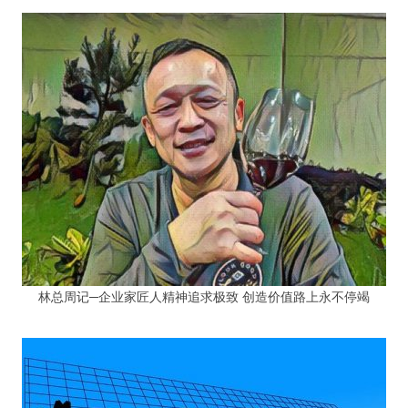
林总周记─企业家匠人精神追求极致 创造价值路上永不停竭