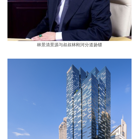
林景清景源与叔叔林刚河分道扬镖