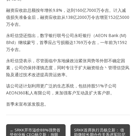
融资应收款总额按年增长9.8%，达到160亿7000万令吉。计入减
值损失准备金后，融资应收款从138亿2000万令吉增至152亿5000
万令吉。
永旺信贷还指出，数字银行联号公司永旺银行（AEON Bank (M)
Bhd）继续蒙亏，首季应占亏损额达1769万令吉，一年前为1592
万令吉。
永旺信贷表示，尽管面临中东地缘政治紧张局势等外部不确定因
素，公司仍保持谨慎态度，同时专注于扩大融资组合丶管理信贷风
险及通过技术改进提高营运效率。
该公司还计划利用更广泛的生态系统，包括持股51%子公司
AEON360私人有限公司，来加强客户互动及扩大客户群。
首季未宣布派发股息。
Post
← SRKK开市溢价88%强势首
SRKK首席执行员杨立新： 借
登创业板 CEO杨立新：放眼
助微软长期合作关系进军印尼