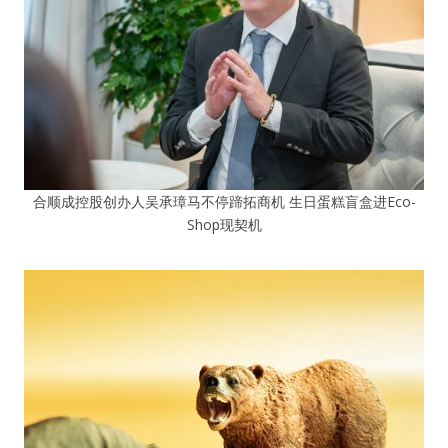
合顺成控股创办人吴承璋马不停蹄拓商机 生日蛋糕盲盒进Eco-
Shop现契机