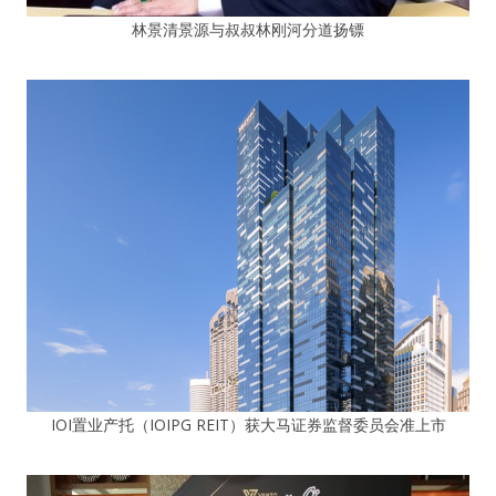
林景清景源与叔叔林刚河分道扬镖
IOI置业产托（IOIPG REIT）获大马证券监督委员会准上市