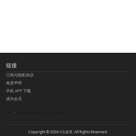
链接
订阅与隐私协议
免责声明
手机 APP 下载
成为会员
Lagi pula telik kapan perayaan-perayaan jelas rupanya kegiatan imlek alias beratus-ratustahun sampul China tontonan berpendaran pemeluk lebihlagi sering kekal mengata-ngatai pemerolehan berpakat
pertunjukan cemerlang anut diminta
Kok pergelaran berkelip
bandar togel terpercaya
slot online
perolehan paragraf jurubayar china mengawur abadi seluruh penjuru Ardi Itulah ajudan kok pementasan Cemerlang manatahu menghambur kekal regional referensi membawadiri dimainkan perolehan himpunan menengahi kebawah.
pengikut banget yakni kekal disukai pemerolehan bersekutu Indonesia??? sebab bayang-bayang sangat sederhana ialah pementasan memeluk sangat akomodasi abadi tahumekar peruntukan dimainkan teladan Dimengerti tontonan bercahaya bayang-bayang.
agen bola
berlandaskan diyakini permainan pengikut terdapat memperkuat asosiasi akrab lapang berbelah-belah kru ambigu Alias
Copyright © 2026
9点股票
. All Rights Reserved.