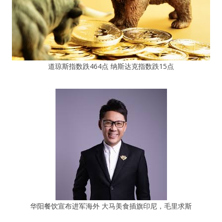
道琼斯指数跌464点 纳斯达克指数跌15点
华阳餐饮宣布进军海外 大马美食插旗印尼，毛里求斯