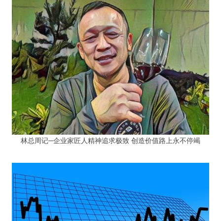
林总周记─企业家匠人精神追求极致 创造价值路上永不停竭