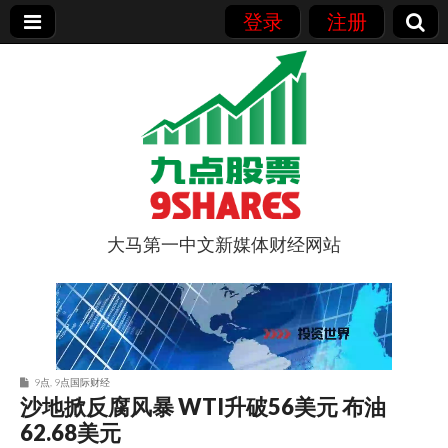
登录
注册
大马第一中文新媒体财经网站
9点股票
9点
,
9点国际财经
沙地掀反腐风暴 WTI升破56美元 布油
62.68美元