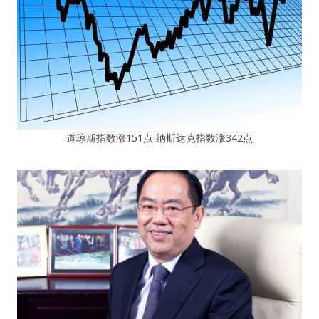
道琼斯指数涨151点 纳斯达克指数涨342点