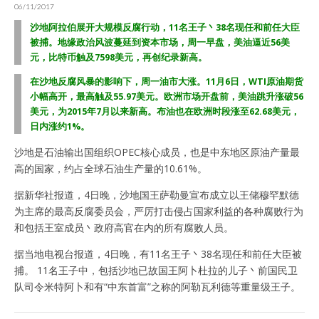
06/11/2017
沙地阿拉伯展开大规模反腐行动，11名王子丶38名现任和前任大臣
被捕。地缘政治风波蔓延到资本市场，周一早盘，美油逼近56美
元，比特币触及7598美元，再创纪录新高。
在沙地反腐风暴的影响下，周一油市大涨。11月6日，WTI原油期货
小幅高开，最高触及55.97美元。欧洲市场开盘前，美油跳升涨破56
美元，为2015年7月以来新高。布油也在欧洲时段涨至62.68美元，
日内涨约1%。
沙地是石油输出国组织OPEC核心成员，也是中东地区原油产量最
高的国家，约占全球石油生产量的10.61%。
据新华社报道，4日晚，沙地国王萨勒曼宣布成立以王储穆罕默德
为主席的最高反腐委员会，严厉打击侵占国家利益的各种腐败行为
和包括王室成员丶政府高官在内的所有腐败人员。
据当地电视台报道，4日晚，有11名王子丶38名现任和前任大臣被
捕。 11名王子中，包括沙地已故国王阿卜杜拉的儿子丶前国民卫
队司令米特阿卜和有“中东首富”之称的阿勒瓦利德等重量级王子。