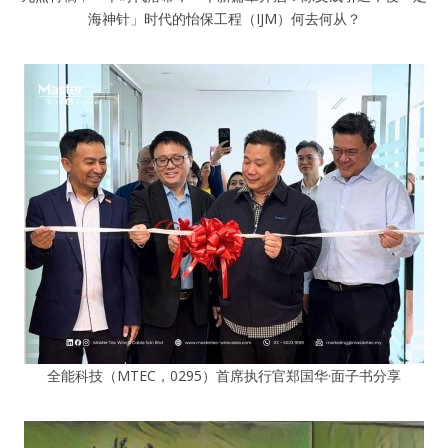
海神针」时代的怡保工程（IJM）何去何从？
全能科技（MTEC，0295）首席执行官郑国华·面子书分享