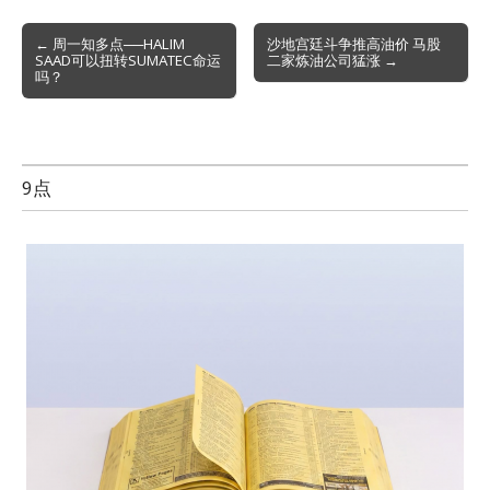
Post
← 周一知多点──HALIM
沙地宫廷斗争推高油价 马股
SAAD可以扭转SUMATEC命运
二家炼油公司猛涨 →
navigation
吗？
9点