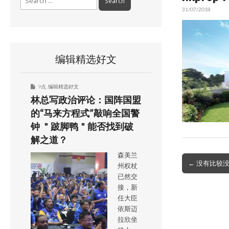
for:
31/07/2018
编辑精选好文
9点
,
编辑精选好文
林总写政治评论：国阵国盟
的“马来方程式”敲响全国警
钟 ＂跛脚鸭＂能否找到破
解之道？
森美兰
Post
← 没有比较
州权杖
navigation
已然交
接，新
任大臣
依斯迈
拉欣坐