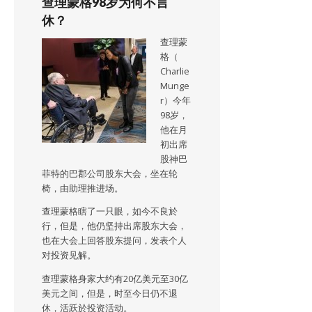
查理蒙格98岁为何不言
休？
查理蒙
格（
Charlie
Munge
r）今年
98岁，
他在月
初出席
股神巴
菲特的巴郡公司股东大会，坐在轮
椅，由助理推进场。
查理蒙格瞎了一只眼，如今不良於
行，但是，他仍坚持出席股东大会，
也在大会上回答股东提问，发表个人
对投资见解。
查理蒙格身家大约有20亿美元至30亿
美元之间，但是，时至今日仍不退
休，活跃於投资活动。