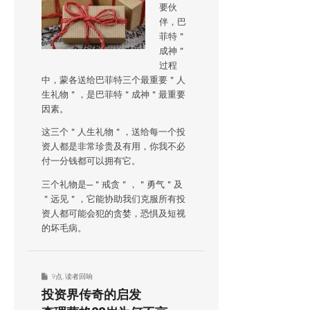
要伙
伴，巴
菲特＂
成神＂
过程
中，蒙各送给巴菲特三个最重要＂人
生礼物＂，是巴菲特＂成神＂最重要
因素。
这三个＂人生礼物＂，送给每一个投
资人都是非常珍贵及有用，你我不必
付一分钱都可以拥有它。
三个礼物是─＂戒贪＂，＂勇气＂及
＂远见＂，它能协助我们克服所有投
资人都可能会犯的贪婪，恐惧及短视
的坏毛病。
9点
,
读者回响
投资界传奇的启发