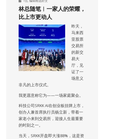
9点
,
编辑精选好文
林总随笔︱一家人的荣耀，
比上市更动人
昨天，
马来西
亚股票
交易所
的新交
易大
厅，见
证了一
场意义
非凡的上市仪式。
我更愿意称它为——一场家庭聚会。
科技公司SRKK AI在创业板挂牌上市，
创办人兼首席执行员杨立新，带着一
家老小来到交易所，迎接人生最重要
的时刻之一。
当天，SRKK开盘即大涨88%，这是资