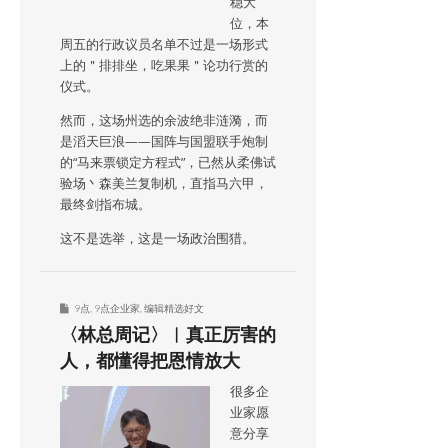
稳大
位，本
周五的行政议员名单不过是一场形式
上的＂排排坐，吃果果＂论功行赏的
仪式。
然而，这场州选的余波绝非涟漪，而
是滔天巨浪——国阵与国盟联手炮制
的“马来票锁定方程式”，已然从柔佛试
验场丶森美兰复制机，直指马六甲，
最终剑指布城。
这不是选举，这是一场政治围猎。
9点
,
9点企业家
,
编辑精选好文
〈林总周记〉︱真正厉害的
人，都懂得把恩情放大
很多企
业家愿
意分享