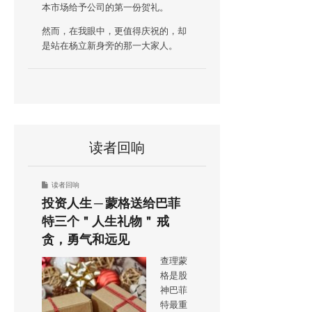
本市场给予公司的第一份贺礼。
然而，在我眼中，更值得庆祝的，却
是站在杨立新身旁的那一大家人。
读者回响
读者回响
投资人生 ─ 蒙格送给巴菲
特三个＂人生礼物＂ 戒
贪，勇气和远见
查理蒙
格是股
神巴菲
特最重