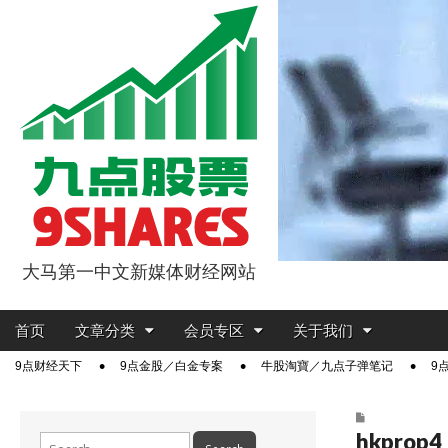
大马第一中文新媒体财经网站
9点股票
Main
Skip
首页
文章分类
会员专区
关于我们
menu
to
Sub
9点财经天下
9点金股／白金专案
牛股淘寶／九点子弹笔记
9
content
menu
hkprop4
Search