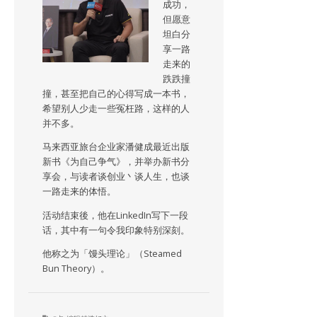
成功，
但愿意
坦白分
享一路
走来的
跌跌撞
撞，甚至把自己的心得写成一本书，
希望别人少走一些冤枉路，这样的人
并不多。
马来西亚旅台企业家潘健成最近出版
新书《为自己争气》，并举办新书分
享会，与读者谈创业丶谈人生，也谈
一路走来的体悟。
活动结束後，他在LinkedIn写下一段
话，其中有一句令我印象特别深刻。
他称之为「馒头理论」（Steamed
Bun Theory）。