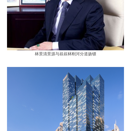
林景清景源与叔叔林刚河分道扬镖