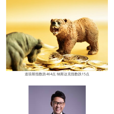
道琼斯指数跌464点 纳斯达克指数跌15点