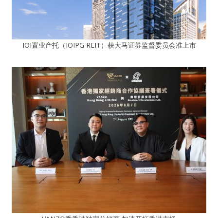
IOI置业产托（IOIPG REIT）获大马证券监督委员会准上市