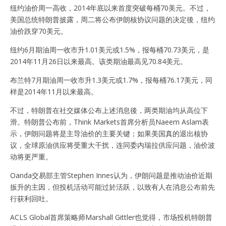
纽约油价周一高收，2014年底以来首度突破每桶70美元。不过，
美国总统特朗普披露，周二将公布伊朗核协议问题的决定後，纽约
油价跌穿70美元。
纽约6月期油周一收市升1.01美元或1.5%，报每桶70.73美元，是
2014年11月26日以来最高。该类期油最高见70.84美元。
布兰特7月期油周一收市升1.3美元或1.7%，报每桶76.17美元，同
样是2014年11月以来最高。
不过，特朗普在社交媒体公布上述消息後，两类期油均从高位下
滑。特朗普公布前，Think Markets首席分析员Naeem Aslam表
示，伊朗问题将是主导油价的主要关键；如果美国真的退出核协
议，全球原油供应将受重大干扰，连同委内瑞拉供应问题，油价波
动将更严重。
Oanda交易部主管Stephen Innes认为，伊朗问题是推动油价近期
扳升的主因，但投机活动可能过於活跃，以致有人在消息公布前先
行获利回吐。
ACLS Global首席策略师Marshall Gittler也觉得，市场投机特朗普