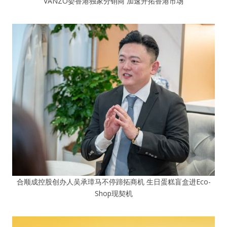
VANZO委香港独家分销商 加速开拓香港市场
合顺成控股创办人吴承璋马不停蹄拓商机 生日蛋糕盲盒进Eco-
Shop现契机