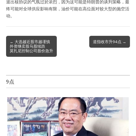
退出核协议的气氛过於浓烈，因为这可能是特朗普的谈判策略，最
终可能对全球供应影响有限，油价可能在高位面对较大型的抛空活
动。
Post
← 大选越近股市越谨慎
道指收市升94点 →
外资继卖股马股续跌
navigation
莫扎尼控制公司股价急升
9点