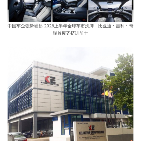
中国车企强势崛起 2026上半年全球车市洗牌：比亚迪丶吉利丶奇
瑞首度齐挤进前十