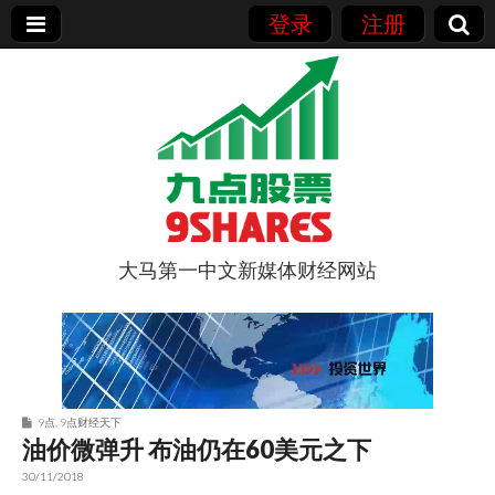
登录
注册
大马第一中文新媒体财经网站
9点股票
9点
,
9点财经天下
油价微弹升 布油仍在60美元之下
30/11/2018