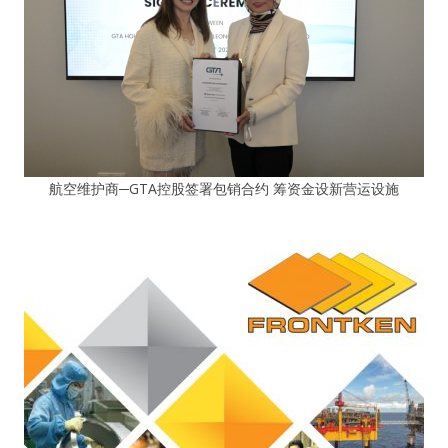
航空维护商─GTA控股签署包销合约 筹资金设新营运设施