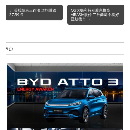
Post
← 美股结束三连涨 道指微跌
Q3大赚和特别股息推高
27.59点
AIRASIA股价 二券商却不看好
navigation
亚航後市 →
9点