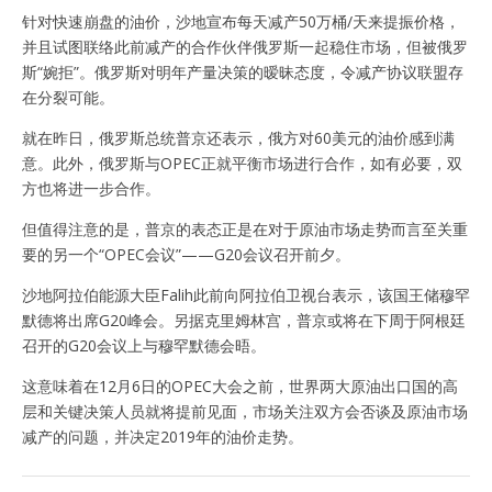
针对快速崩盘的油价，沙地宣布每天减产50万桶/天来提振价格，
并且试图联络此前减产的合作伙伴俄罗斯一起稳住市场，但被俄罗
斯“婉拒”。俄罗斯对明年产量决策的暧昧态度，令减产协议联盟存
在分裂可能。
就在昨日，俄罗斯总统普京还表示，俄方对60美元的油价感到满
意。此外，俄罗斯与OPEC正就平衡市场进行合作，如有必要，双
方也将进一步合作。
但值得注意的是，普京的表态正是在对于原油市场走势而言至关重
要的另一个“OPEC会议”——G20会议召开前夕。
沙地阿拉伯能源大臣Falih此前向阿拉伯卫视台表示，该国王储穆罕
默德将出席G20峰会。另据克里姆林宫，普京或将在下周于阿根廷
召开的G20会议上与穆罕默德会晤。
这意味着在12月6日的OPEC大会之前，世界两大原油出口国的高
层和关键决策人员就将提前见面，市场关注双方会否谈及原油市场
减产的问题，并决定2019年的油价走势。