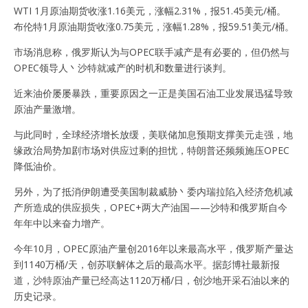
WTI 1月原油期货收涨1.16美元，涨幅2.31%，报51.45美元/桶。
布伦特1月原油期货收涨0.75美元，涨幅1.28%，报59.51美元/桶。
市场消息称，俄罗斯认为与OPEC联手减产是有必要的，但仍然与
OPEC领导人丶沙特就减产的时机和数量进行谈判。
近来油价屡屡暴跌，重要原因之一正是美国石油工业发展迅猛导致
原油产量激增。
与此同时，全球经济增长放缓，美联储加息预期支撑美元走强，地
缘政治局势加剧市场对供应过剩的担忧，特朗普还频频施压OPEC
降低油价。
另外，为了抵消伊朗遭受美国制裁威胁丶委内瑞拉陷入经济危机减
产所造成的供应损失，OPEC+两大产油国——沙特和俄罗斯自今
年年中以来奋力增产。
今年10月，OPEC原油产量创2016年以来最高水平，俄罗斯产量达
到1140万桶/天，创苏联解体之后的最高水平。据彭博社最新报
道，沙特原油产量已经高达1120万桶/日，创沙地开采石油以来的
历史记录。