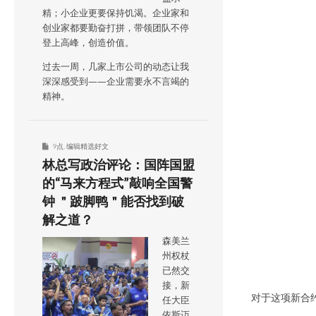
精；小企业更要保持饥渴。企业家和
创业家都要勤奋打拼，带领团队不停
登上高峰，创造价值。
过去一周，几家上市公司的动态让我
深深感受到——企业需要永不言竭的
精神。
9点
,
编辑精选好文
林总写政治评论：国阵国盟
的“马来方程式”敲响全国警
钟 ＂跛脚鸭＂能否找到破
解之道？
森美兰
州权杖
已然交
接，新
对于这项新合
任大臣
依斯迈