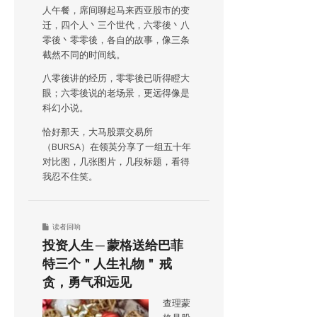
人午餐，席间聊起马来西亚股市的变
迁，四个人丶三个世代，六零後丶八
零後丶零零後，各自的故事，像三条
截然不同的时间线。
八零後讲的经历，零零後已听得瞪大
眼；六零後说的老场景，更远得像是
科幻小说。
恰好那天，大马股票交易所
（BURSA）在领英分享了一组五十年
对比图，几张图片，几段标题，看得
我忍不住笑。
读者回响
投资人生 ─ 蒙格送给巴菲
特三个＂人生礼物＂ 戒
贪，勇气和远见
查理蒙