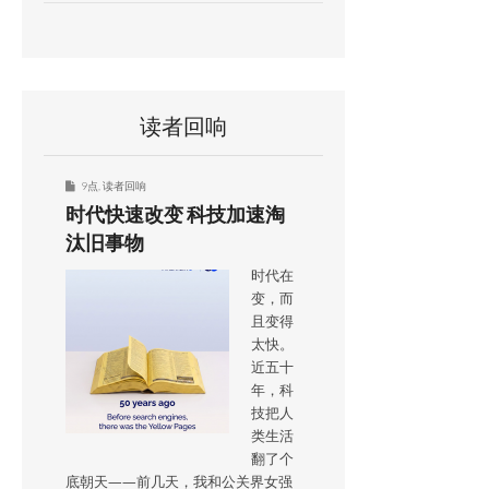
读者回响
9点
,
读者回响
时代快速改变 科技加速淘
汰旧事物
时代在
变，而
且变得
太快。
近五十
年，科
技把人
类生活
翻了个
底朝天——前几天，我和公关界女强