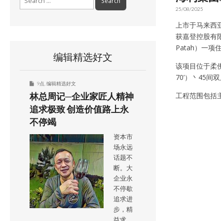
for:
25/08/2025
上市于马来西亚证
获嘉登控股有限公
Patah）一
编辑精选好文
该项目位于柔佛笨珍
70’）丶45间双
9点
,
编辑精选好文
工程范围包括主
林总周记─企业家匠人精神
追求极致 创造价值路上永
不停竭
资本市
场永远
话题不
断。大
企业永
不停歇
追求进
步，精
益求