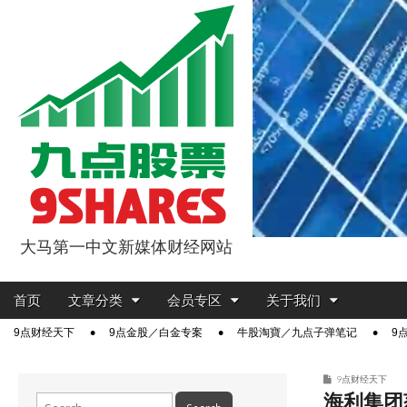
大马第一中文新媒体财经网站
9点股票
Main
Skip
首页
文章分类
会员专区
关于我们
menu
to
Sub
9点财经天下
9点金股／白金专案
牛股淘寶／九点子弹笔记
9
content
menu
9点财经天下
海利集团
Search