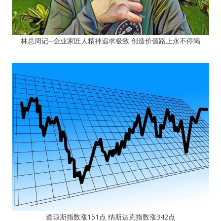
林总周记─企业家匠人精神追求极致 创造价值路上永不停竭
道琼斯指数涨151点 纳斯达克指数涨342点