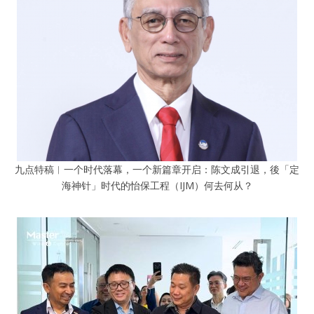
九点特稿︱一个时代落幕，一个新篇章开启：陈文成引退，後「定
海神针」时代的怡保工程（IJM）何去何从？