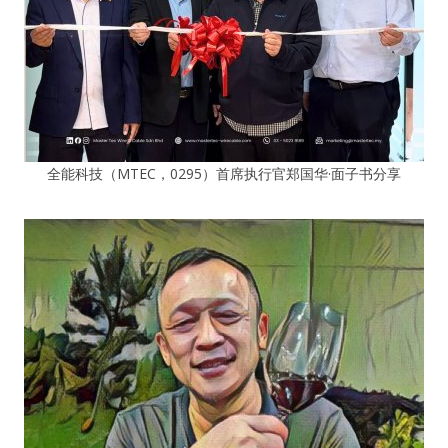
全能科技（MTEC，0295）首席执行官郑国华·面子书分享