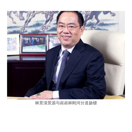
林景清景源与叔叔林刚河分道扬镖