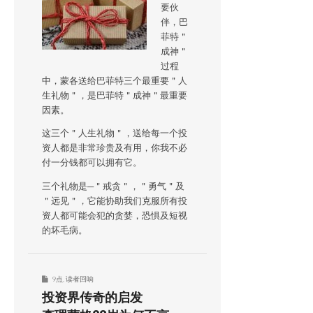
要伙
伴，巴
菲特＂
成神＂
过程
中，蒙各送给巴菲特三个最重要＂人
生礼物＂，是巴菲特＂成神＂最重要
因素。
这三个＂人生礼物＂，送给每一个投
资人都是非常珍贵及有用，你我不必
付一分钱都可以拥有它。
三个礼物是─＂戒贪＂，＂勇气＂及
＂远见＂，它能协助我们克服所有投
资人都可能会犯的贪婪，恐惧及短视
的坏毛病。
9点
,
读者回响
投资界传奇的启发