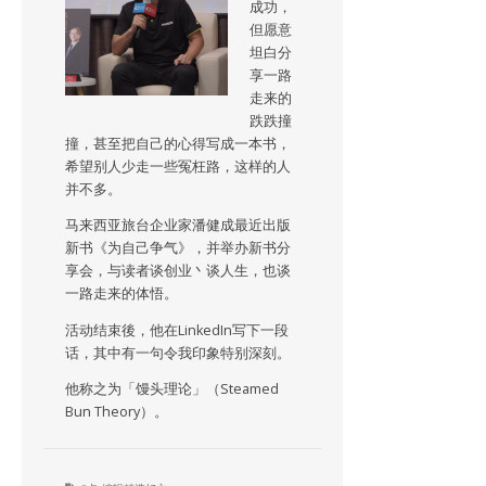
成功，
但愿意
坦白分
享一路
走来的
跌跌撞
撞，甚至把自己的心得写成一本书，
希望别人少走一些冤枉路，这样的人
并不多。
马来西亚旅台企业家潘健成最近出版
新书《为自己争气》，并举办新书分
享会，与读者谈创业丶谈人生，也谈
一路走来的体悟。
活动结束後，他在LinkedIn写下一段
话，其中有一句令我印象特别深刻。
他称之为「馒头理论」（Steamed
Bun Theory）。