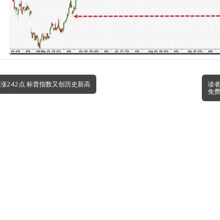
数涨242点 标普指数又创历史新高
读者分
免费