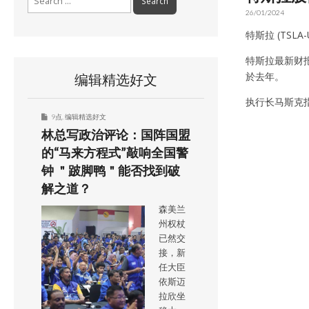
for:
26/01/2024
特斯拉 (TSLA
特斯拉最新财报
於去年。
编辑精选好文
执行长马斯克
9点
,
编辑精选好文
林总写政治评论：国阵国盟
的“马来方程式”敲响全国警
钟 ＂跛脚鸭＂能否找到破
解之道？
森美兰
州权杖
已然交
接，新
任大臣
依斯迈
拉欣坐