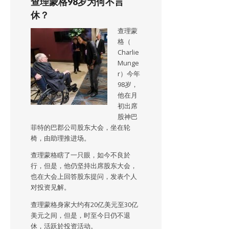
查理蒙格98岁为何不言
休？
查理蒙
格（
Charlie
Munge
r）今年
98岁，
他在月
初出席
股神巴
菲特的巴郡公司股东大会，坐在轮
椅，由助理推进场。
查理蒙格瞎了一只眼，如今不良於
行，但是，他仍坚持出席股东大会，
也在大会上回答股东提问，发表个人
对投资见解。
查理蒙格身家大约有20亿美元至30亿
美元之间，但是，时至今日仍不退
休，活跃於投资活动。