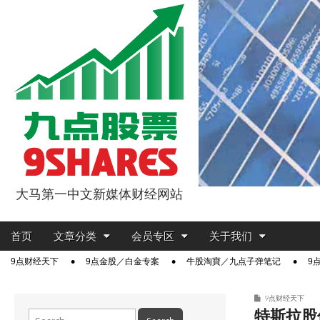
大马第一中文新媒体财经网站
9点股票
Main
Skip
首页
文章分类
会员专区
关于我们
menu
to
Sub
9点财经天下
9点金股／白金专案
牛股淘寶／九点子弹笔记
9
content
menu
9点财经天下
特斯拉股
Search