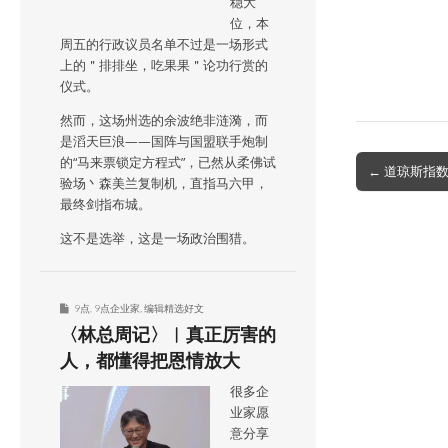
稳大
位，本
周五的行政议员名单不过是一场形式
上的＂排排坐，吃果果＂论功行赏的
仪式。
然而，这场州选的余波绝非涟漪，而
是滔天巨浪——国阵与国盟联手炮制
的“马来票锁定方程式”，已然从柔佛试
Post
← 道琼斯指
验场丶森美兰复制机，直指马六甲，
navigation
最终剑指布城。
这不是选举，这是一场政治围猎。
9点
,
9点企业家
,
编辑精选好文
〈林总周记〉︱真正厉害的
人，都懂得把恩情放大
很多企
业家愿
意分享