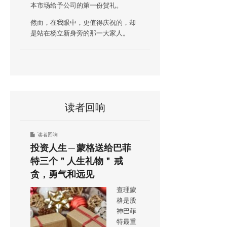
本市场给予公司的第一份贺礼。
然而，在我眼中，更值得庆祝的，却
是站在杨立新身旁的那一大家人。
读者回响
读者回响
投资人生 ─ 蒙格送给巴菲
特三个＂人生礼物＂ 戒
贪，勇气和远见
查理蒙
格是股
神巴菲
特最重