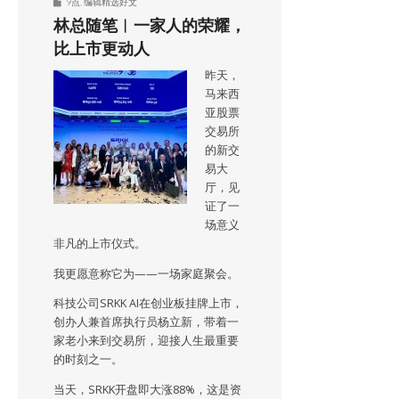
9点
,
编辑精选好文
林总随笔︱一家人的荣耀，
比上市更动人
昨天，
马来西
亚股票
交易所
的新交
易大
厅，见
证了一
场意义
非凡的上市仪式。
我更愿意称它为——一场家庭聚会。
科技公司SRKK AI在创业板挂牌上市，
创办人兼首席执行员杨立新，带着一
家老小来到交易所，迎接人生最重要
的时刻之一。
当天，SRKK开盘即大涨88%，这是资