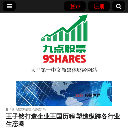
登录
注册
大马第一中文新媒体财经网站
9点股票
9点
,
9点交易密室／股权异动
王子铭打造企业王国历程 塑造纵跨各行业
生态圈