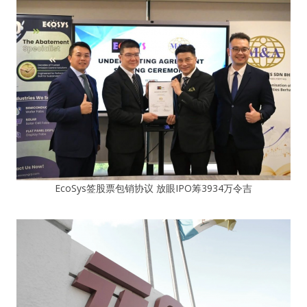
EcoSys签股票包销协议 放眼IPO筹3934万令吉