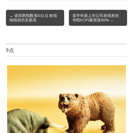
Post
← 道琼斯指数涨432点 标指
首半年新上市公司表现差劲
纳指创历史新高
华阳KOPI最强涨96% →
navigation
9点