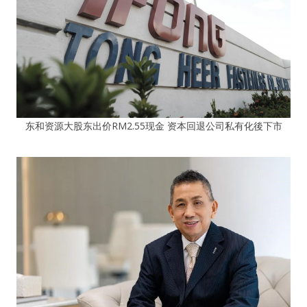
东和资源大股东出价RM2.55现金 资本回退公司私有化後下市