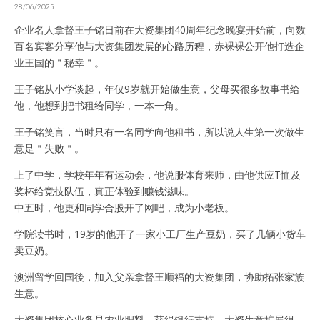
28/06/2025
企业名人拿督王子铭日前在大资集团40周年纪念晚宴开始前，向数
百名宾客分享他与大资集团发展的心路历程，赤裸裸公开他打造企
业王国的＂秘幸＂。
王子铭从小学谈起，年仅9岁就开始做生意，父母买很多故事书给
他，他想到把书租给同学，一本一角。
王子铭笑言，当时只有一名同学向他租书，所以说人生第一次做生
意是＂失败＂。
上了中学，学校年年有运动会，他说服体育来师，由他供应T恤及
奖杯给竞技队伍，真正体验到赚钱滋味。
中五时，他更和同学合股开了网吧，成为小老板。
学院读书时，19岁的他开了一家小工厂生产豆奶，买了几辆小货车
卖豆奶。
澳洲留学回国後，加入父亲拿督王顺福的大资集团，协助拓张家族
生意。
大资集团核心业务是农业肥料，获得银行支持，大资生意扩展很