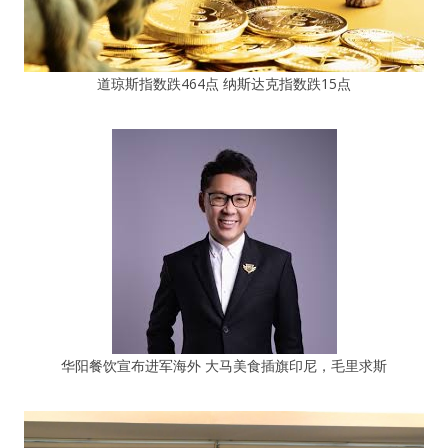
道琼斯指数跌464点 纳斯达克指数跌15点
华阳餐饮宣布进军海外 大马美食插旗印尼，毛里求斯