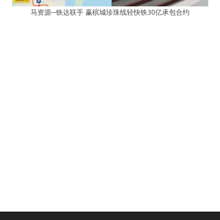
马资源─铁达联手 赢槟城珍珠线轻快铁30亿承包合约