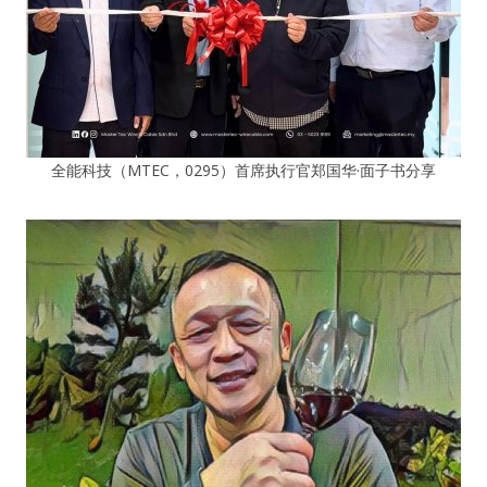
全能科技（MTEC，0295）首席执行官郑国华·面子书分享