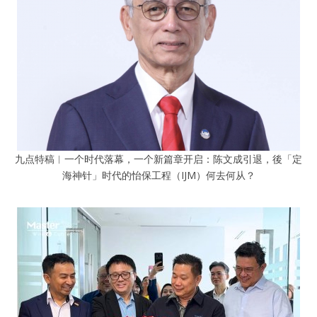
九点特稿︱一个时代落幕，一个新篇章开启：陈文成引退，後「定
海神针」时代的怡保工程（IJM）何去何从？