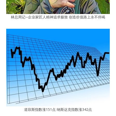
林总周记─企业家匠人精神追求极致 创造价值路上永不停竭
道琼斯指数涨151点 纳斯达克指数涨342点