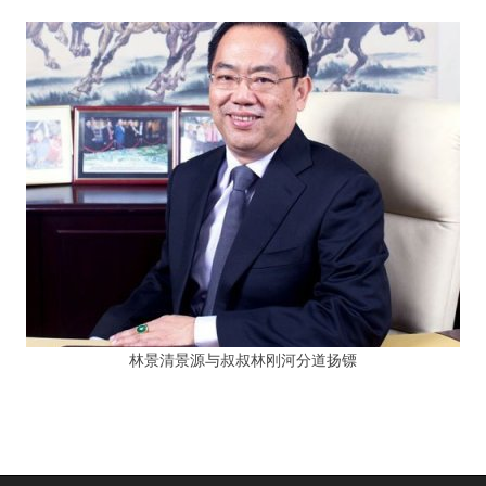
林景清景源与叔叔林刚河分道扬镖