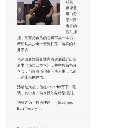
成功，
但愿意
坦白分
享一路
走来的
跌跌撞
撞，甚至把自己的心得写成一本书，
希望别人少走一些冤枉路，这样的人
并不多。
马来西亚旅台企业家潘健成最近出版
新书《为自己争气》，并举办新书分
享会，与读者谈创业丶谈人生，也谈
一路走来的体悟。
活动结束後，他在LinkedIn写下一段
话，其中有一句令我印象特别深刻。
他称之为「馒头理论」（Steamed
Bun Theory）。