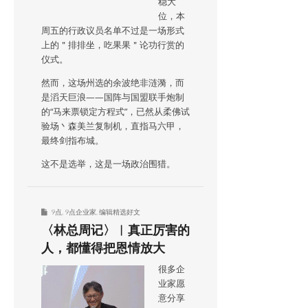
稳大
位，本
周五的行政议员名单不过是一场形式
上的＂排排坐，吃果果＂论功行赏的
仪式。
然而，这场州选的余波绝非涟漪，而
是滔天巨浪——国阵与国盟联手炮制
的“马来票锁定方程式”，已然从柔佛试
验场丶森美兰复制机，直指马六甲，
最终剑指布城。
这不是选举，这是一场政治围猎。
9点
,
9点企业家
,
编辑精选好文
〈林总周记〉︱真正厉害的
人，都懂得把恩情放大
很多企
业家愿
意分享