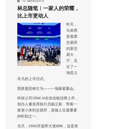
9点
,
编辑精选好文
林总随笔︱一家人的荣耀，
比上市更动人
昨天，
马来西
亚股票
交易所
的新交
易大
厅，见
证了一
场意义
非凡的上市仪式。
我更愿意称它为——一场家庭聚会。
科技公司SRKK AI在创业板挂牌上市，
创办人兼首席执行员杨立新，带着一
家老小来到交易所，迎接人生最重要
的时刻之一。
当天，SRKK开盘即大涨88%，这是资