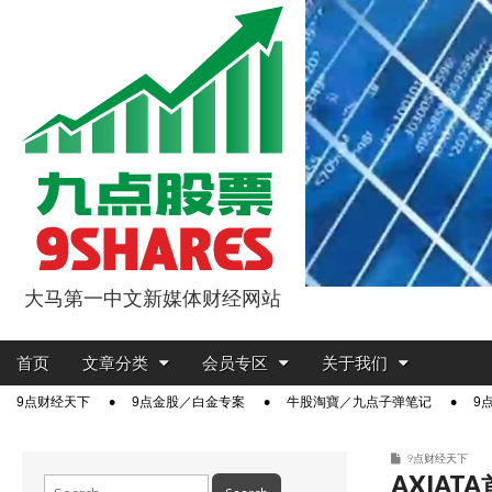
大马第一中文新媒体财经网站
9点股票
Main
Skip
首页
文章分类
会员专区
关于我们
menu
to
Sub
9点财经天下
9点金股／白金专案
牛股淘寶／九点子弹笔记
9
content
menu
9点财经天下
AXIAT
Search