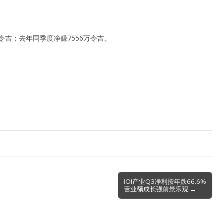
令吉；去年同季度净赚7556万令吉。
。
IOI产业Q3净利按年跌66.6%
营业额成长强前景乐观 →