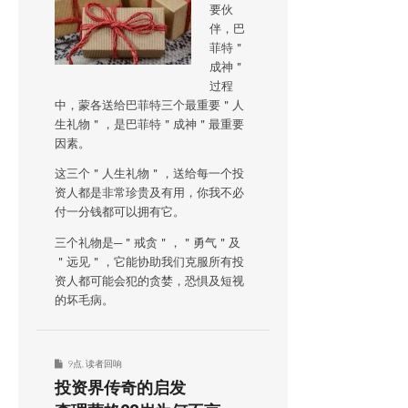
要伙
伴，巴
菲特＂
成神＂
过程
中，蒙各送给巴菲特三个最重要＂人
生礼物＂，是巴菲特＂成神＂最重要
因素。
这三个＂人生礼物＂，送给每一个投
资人都是非常珍贵及有用，你我不必
付一分钱都可以拥有它。
三个礼物是─＂戒贪＂，＂勇气＂及
＂远见＂，它能协助我们克服所有投
资人都可能会犯的贪婪，恐惧及短视
的坏毛病。
9点
,
读者回响
投资界传奇的启发