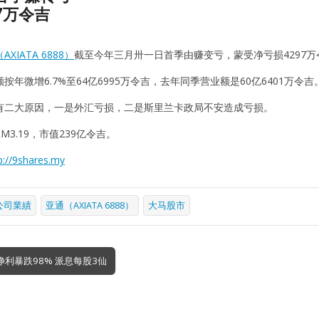
7万令吉
AXIATA 6888）
截至今年三月卅一日首季由赚变亏，蒙受净亏损4297万
按年微增6.7%至64亿6995万令吉，去年同季营业额是60亿6401万令吉
有二大原因，一是外汇亏损，二是斯里兰卡政局不安造成亏损。
M3.19，市值239亿令吉。
p://9shares.my
公司業績
亚通（AXIATA 6888）
大马股市
净利暴跌98% 派息每股3仙