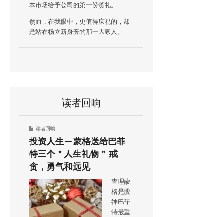
本市场给予公司的第一份贺礼。
然而，在我眼中，更值得庆祝的，却
是站在杨立新身旁的那一大家人。
读者回响
读者回响
投资人生 ─ 蒙格送给巴菲
特三个＂人生礼物＂ 戒
贪，勇气和远见
查理蒙
格是股
神巴菲
特最重