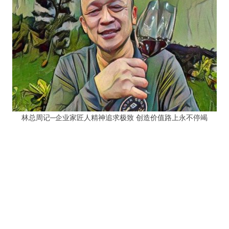
林总周记─企业家匠人精神追求极致 创造价值路上永不停竭