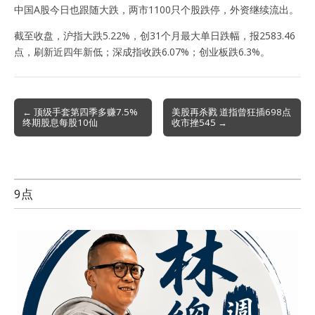
中国A股今日也跟随大跌，两市1100只个股跌停，外资继续流出。
截至收盘，沪指大跌5.22%，创31个月最大单日跌幅，报2583.46
点，刷新近四年新低；深成指收跌6.07%；创业板跌6.3%。
Post
← 顶级手套第四季多赚7.5%
美股再杀戮 道指曾狂插698点
终期股息每股10仙
收市挫545 →
navigation
9点