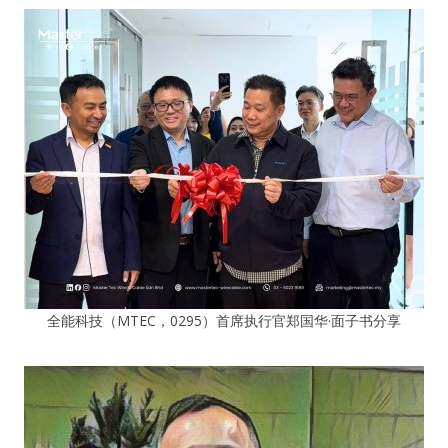
全能科技（MTEC，0295）首席执行官郑国华·面子书分享