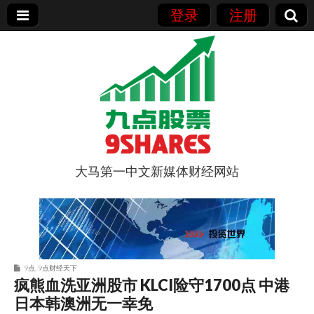
登录
注册
大马第一中文新媒体财经网站
9点股票
9点
,
9点财经天下
疯熊血洗亚洲股市 KLCI险守1700点 中港
日本韩澳洲无一幸免