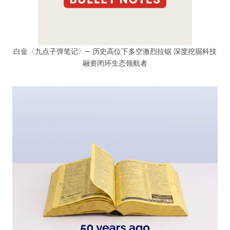
白金〈九点子弹笔记〉─ 历史高位下多空激烈拉锯 深度挖掘科技
融资闭环生态领航者