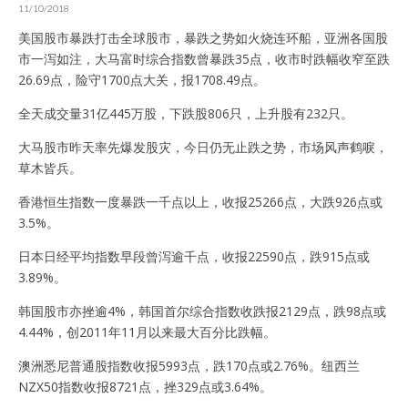
11/10/2018
美国股市暴跌打击全球股市，暴跌之势如火烧连环船，亚洲各国股
市一泻如注，大马富时综合指数曾暴跌35点，收市时跌幅收窄至跌
26.69点，险守1700点大关，报1708.49点。
全天成交量31亿445万股，下跌股806只，上升股有232只。
大马股市昨天率先爆发股灾，今日仍无止跌之势，市场风声鹤唳，
草木皆兵。
香港恒生指数一度暴跌一千点以上，收报25266点，大跌926点或
3.5%。
日本日经平均指数早段曾泻逾千点，收报22590点，跌915点或
3.89%。
韩国股市亦挫逾4%，韩国首尔综合指数收跌报2129点，跌98点或
4.44%，创2011年11月以来最大百分比跌幅。
澳洲悉尼普通股指数收报5993点，跌170点或2.76%。纽西兰
NZX50指数收报8721点，挫329点或3.64%。