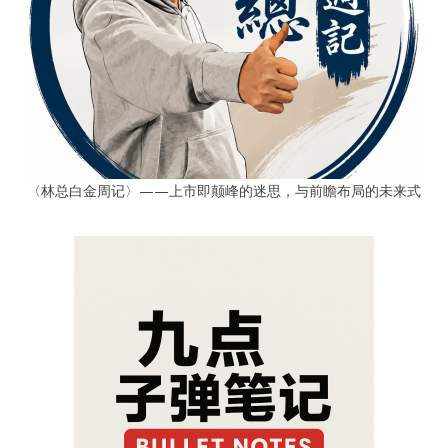
〈林总白金周记〉——上市即颠峰的迷思，与前瞻布局的未来式