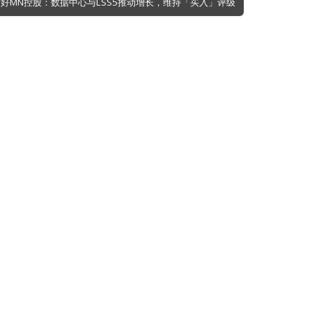
看好MN控股：数据中心与LSS5推动增长，维持「买入」评级