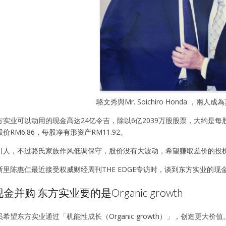
駱文秀與Mr. Soichiro Honda ，兩人
实业可以动用的现金高达24亿令吉，除以6亿2039万股股票，大约是每股现
RM6.86，每股净有形资产RM11.92。
引人，不过骆氏家族作风低调保守，股价没有大波动，希望赚取差价的投
斯里陈惠仁最近接受权威财经周刊THE EDGE专访时，谈到东方实业的
并购 东方实业要的是Organic growth
希望东方实业通过「机能性成长（Organic growth）」，创造更大价值