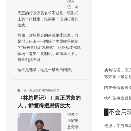
稳大
位，本
周五的行政议员名单不过是一场形式
上的＂排排坐，吃果果＂论功行赏的
仪式。
然而，这场州选的余波绝非涟漪，而
是滔天巨浪——国阵与国盟联手炮制
的“马来票锁定方程式”，已然从柔佛试
验场丶森美兰复制机，直指马六甲，
最终剑指布城。
换句话说，东方
这不是选举，这是一场政治围猎。
东方实业最新股价
内在价值很吸
9点
,
9点企业家
,
编辑精选好文
〈林总周记〉︱真正厉害的
执行董事拿督
人，都懂得把恩情放大
█不会用现金
很多企
业家愿
他说，零族成员
意分享