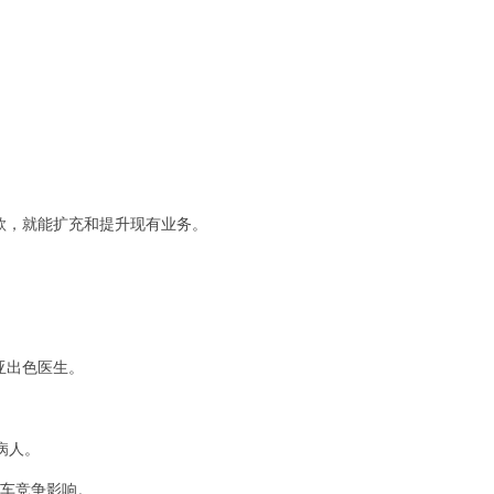
款，就能扩充和提升现有业务。
亚出色医生。
病人。
汽车竞争影响。