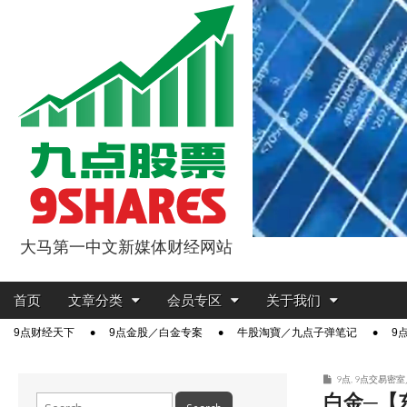
大马第一中文新媒体财经网站
9点股票
Main
Skip
首页
文章分类
会员专区
关于我们
menu
to
Sub
9点财经天下
9点金股／白金专案
牛股淘寶／九点子弹笔记
9
content
menu
9点
,
9点交易密室
白金─【
Search