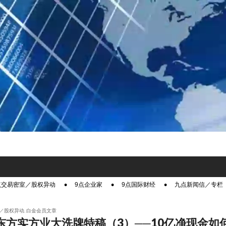
点交易密室／股权异动
9点企业家
9点国际财经
九点新闻信／专栏
／股权异动
,
白金会员文章
东方实方业大洗牌特稿（3）──10亿净现金如