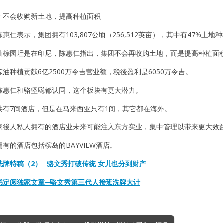
大 不会收购新土地，提高种植面积
惠仁表示，集团拥有103,807公顷（256,512英亩），其中有47%土地
%油棕园坵是在印尼，陈惠仁指出，集团不会再收购土地，而是提高种植面
油种植贡献6亿2500万令吉营业额，税後盈利是6050万令吉。
陈惠仁和骆坚聪都认同，这个板块有更大潜力。
共有7间酒店，但是在马来西亚只有1间，其它都在海外。
家後人私人拥有的酒店业未来可能注入东方实业，集中管理以带来更大效
有的酒店包括槟岛的BAYVIEW酒店。
洗牌特稿（2）─骆文秀打破传统 女儿也分到财产
书定阅独家文章─骆文秀第三代人接班洗牌大计