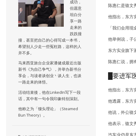
成功，
陈惠仁是骆文
但愿意
坦白分
他指出，东方
享一路
走来的
「我们会用现
跌跌撞
他举例说，子公司
撞，甚至把自己的心得写成一本书，
希望别人少走一些冤枉路，这样的人
东方实业旗下
并不多。
陈惠仁说，拥
马来西亚旅台企业家潘健成最近出版
新书《为自己争气》，并举办新书分
█要进军
享会，与读者谈创业丶谈人生，也谈
一路走来的体悟。
他指出，东方
活动结束後，他在LinkedIn写下一段
话，其中有一句令我印象特别深刻。
他透露，东方
他称之为「馒头理论」（Steamed
他说，外公骆
Bun Theory）。
他表示，骆文
汽车业仍是东