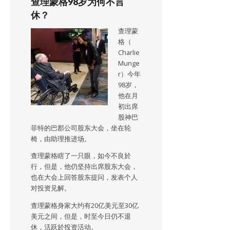
查理蒙格98岁为何不言
休？
查理蒙
格（
Charlie
Munge
r）今年
98岁，
他在月
初出席
股神巴
菲特的巴郡公司股东大会，坐在轮
椅，由助理推进场。
查理蒙格瞎了一只眼，如今不良於
行，但是，他仍坚持出席股东大会，
也在大会上回答股东提问，发表个人
对投资见解。
查理蒙格身家大约有20亿美元至30亿
美元之间，但是，时至今日仍不退
休，活跃於投资活动。