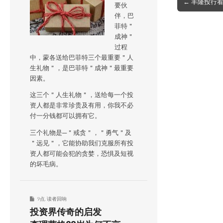
← 丰隆投行
要伙
navigation
伴，巴
菲特＂
成神＂
过程
中，蒙各送给巴菲特三个最重要＂人
生礼物＂，是巴菲特＂成神＂最重要
因素。
这三个＂人生礼物＂，送给每一个投
资人都是非常珍贵及有用，你我不必
付一分钱都可以拥有它。
三个礼物是─＂戒贪＂，＂勇气＂及
＂远见＂，它能协助我们克服所有投
资人都可能会犯的贪婪，恐惧及短视
的坏毛病。
9点
,
读者回响
投资界传奇的启发