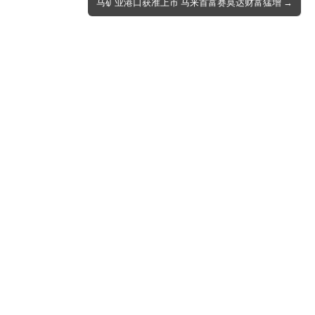
马矿业港口获准上市 马来首富赛莫达财富猛增 →