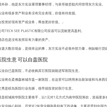
秀外孙，他是东方实业署理董事经理，与表哥骆坚聪共同管理东方实业。
实业有很多资产和业务没有完全表现，价值有待发掘。
金投资於现有资产或业务，释放更好价值。」
TECK SEE PLASTIC有限公司应该可以贡献更高盈利。
酒店也是没有发挥应有力量的资产。
有庞大数目现金，是很幸运的事，东方实业不必靠外部力量，例如银行贷
医院生意 可以自盖医院
实业自已盖医院，不必收购其它医院就能进军医院生意。
实业将在柔佛森林城市盖一家医院，在这里可以聘用来自新加坡和马来西
文秀是槟岛医院行业先驱，很早就投资於医疗生意。
秀是槟城南华医院主要推手，以1元对1元方式为南华医院筹款，造福更多
方实业核心利益，尽管近2年营业额和盈利有下跌迹像，主要是受到中国