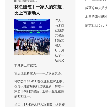
9点
,
编辑精选好文
林总随笔︱一家人的荣耀，
截至今年六月卅
比上市更动人
本田汽车销售
昨天，
陈惠仁认为，
马来西
亚股票
交易所
的新交
易大
厅，见
证了一
场意义
非凡的上市仪式。
我更愿意称它为——一场家庭聚会。
科技公司SRKK AI在创业板挂牌上市，
创办人兼首席执行员杨立新，带着一
家老小来到交易所，迎接人生最重要
的时刻之一。
当天，SRKK开盘即大涨88%，这是资