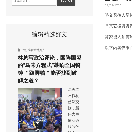
for:
23/09/2025
骆文秀後人掌控
＂其它投资资
编辑精选好文
骆家後人如何
以下内容仅限
9点
,
编辑精选好文
林总写政治评论：国阵国盟
的“马来方程式”敲响全国警
钟 ＂跛脚鸭＂能否找到破
解之道？
森美兰
州权杖
已然交
接，新
任大臣
依斯迈
拉欣坐