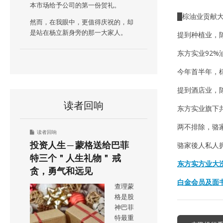
本市场给予公司的第一份贺礼。
█棕油业贡献
然而，在我眼中，更值得庆祝的，却
是站在杨立新身旁的那一大家人。
提到种植业，陈
东方实业92
今年首半年，棕
提到酒店业，
读者回响
东方实业旗下
两不排除，骆
读者回响
投资人生 ─ 蒙格送给巴菲
骆家後人私人拥
特三个＂人生礼物＂ 戒
东方实方业大
贪，勇气和远见
白金会员及面
查理蒙
格是股
神巴菲
特最重
Post