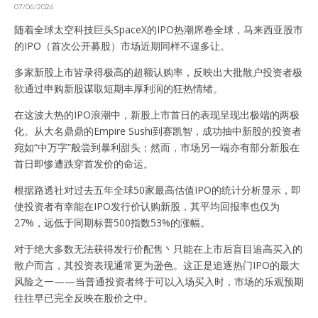
07/06/2026
随着全球太空科技巨头SpaceX的IPO热潮席卷全球，马来西亚股市
的IPO（首次公开募股）市场近期同样不遑多让。
多家新股上市皆录得极高的超额认购率，反映出大批散户投资者极
欲通过申购新股谋取短期丰厚利润的狂热情绪。
在这波大热的IPO浪潮中，新股上市首日的表现呈现出极端的两极
化。从大名鼎鼎的Empire Sushi到赛凯智，成功抽中新股的投资者
宛如“中万字”般尝到暴利甜头；然而，市场另一端亦有部分新股在
首日即惨遭跌穿首发价的命运。
根据路透社对过去五年全球50家最高估值IPO的统计分析显示，即
使投资者有幸能在IPO发行价认购新股，其平均回报率也仅为
27%，远低于同期标普500指数53%的涨幅。
对于绝大多数无法获得发行价配售丶只能在上市后盲目追高买入的
散户而言，其投资表现通常更为逊色。这正是追逐热门IPO的最大
风险之一——当普通投资者终于可以入场买入时，市场的乐观预期
往往早已完全反映在股价之中。