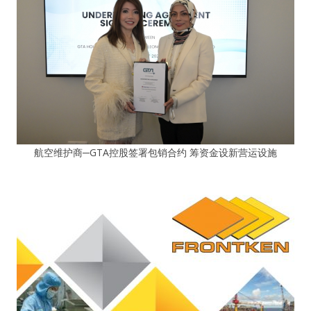
航空维护商─GTA控股签署包销合约 筹资金设新营运设施