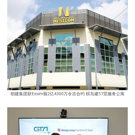
朝建集团获Exsim颁2亿4300万令吉合约 槟岛建57层服务公寓