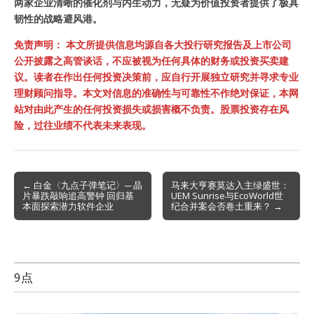
两家企业清晰的催化剂与内生动力，无疑为价值投资者提供了极具
韧性的战略避风港。
免责声明： 本文所提供信息均源自各大投行研究报告及上市公司
公开披露之高管谈话，不应被视为任何具体的财务或投资买卖建
议。读者在作出任何投资决策前，应自行开展独立研究并寻求专业
理财顾问指导。本文对信息的准确性与可靠性不作绝对保证，本网
站对由此产生的任何投资损失或损害概不负责。股票投资存在风
险，过往业绩不代表未来表现。
Post
← 白金〈九点子弹笔记〉─ 晶
马来大亨赛莫达入主绿盛世：
片暴跌敲响追高警钟 回归基
UEM Sunrise与EcoWorld世
navigation
本面探索潜力软件企业
纪合并案会否卷土重来？ →
9点