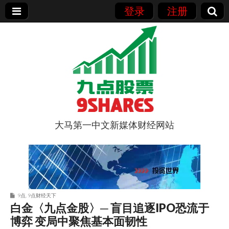
登录
注册
大马第一中文新媒体财经网站
9点股票
9点
,
9点财经天下
白金〈九点金股〉─ 盲目追逐IPO恐流于
博弈 变局中聚焦基本面韧性