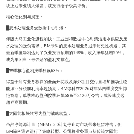
块正迎来业绩大爆发，获投行给予极高评价。
核心催化剂与展望：
█废水处理业务受数据中心引爆：
伴随大马工业化进程加快丶工业园和数据中心对清洁用水供应及废
水处理的强劲需求，BM绿科的废水处理业务迎来历史性机遇，其
最新季度净利达到了兴业投行预期的148%，收入按年猛增50%，
成为集团当下最强劲的盈利支撑点。
█末季核心盈利按季狂飙68%：
得益于所有业务板块的全面开花以及海外项目交付量增加推动生物
能源业务税前利润率超预期，BM绿科在2026财年第四季度交出惊
艳答卷，单季核心盈利按季狂飙68%至2120万令吉，成长速度远
超券商预期。
█太阳能板块转亏为盈与战略转型：
虽然净能源计量（NEM）3.0计划停止对市场带来短暂冲击，但
BM绿科迅速进行了策略转型。公司将业务重点从传统太阳能