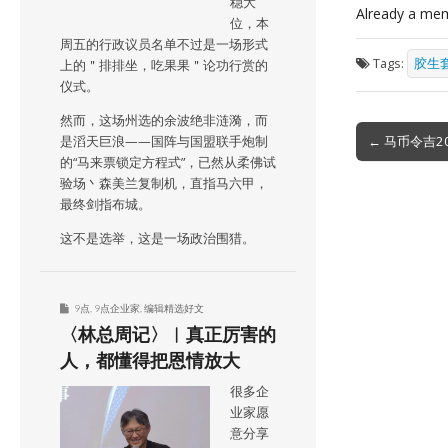
稳大
Already a me
位，本
周五的行政议员名单不过是一场形式
Tags:
胶生
上的＂排排坐，吃果果＂论功行赏的
仪式。
然而，这场州选的余波绝非涟漪，而
Post
← 马币令吉2
是滔天巨浪——国阵与国盟联手炮制
navigation
的“马来票锁定方程式”，已然从柔佛试
验场丶森美兰复制机，直指马六甲，
最终剑指布城。
这不是选举，这是一场政治围猎。
9点
,
9点企业家
,
编辑精选好文
〈林总周记〉︱真正厉害的
人，都懂得把恩情放大
很多企
业家愿
意分享