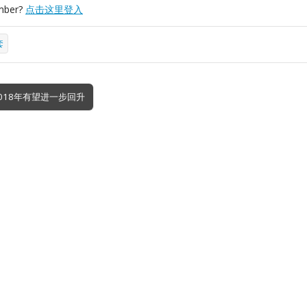
mber?
点击这里登入
套
018年有望进一步回升