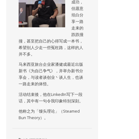
成功，
但愿意
坦白分
享一路
走来的
跌跌撞
撞，甚至把自己的心得写成一本书，
希望别人少走一些冤枉路，这样的人
并不多。
马来西亚旅台企业家潘健成最近出版
新书《为自己争气》，并举办新书分
享会，与读者谈创业丶谈人生，也谈
一路走来的体悟。
活动结束後，他在LinkedIn写下一段
话，其中有一句令我印象特别深刻。
他称之为「馒头理论」（Steamed
Bun Theory）。