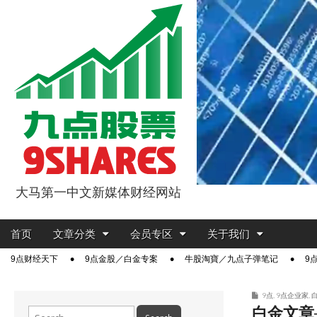
大马第一中文新媒体财经网站
9点股票
Main
Skip
首页
文章分类
会员专区
关于我们
menu
to
Sub
9点财经天下
9点金股／白金专案
牛股淘寶／九点子弹笔记
9
content
menu
9点
,
9点企业家
,
白金文章
Search