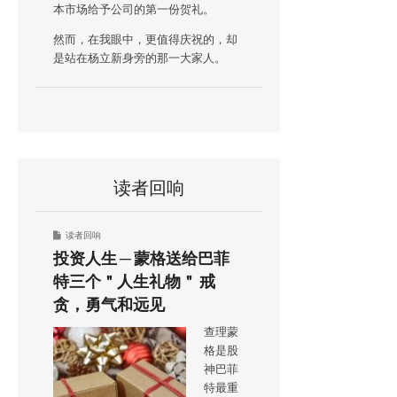
本市场给予公司的第一份贺礼。
然而，在我眼中，更值得庆祝的，却
是站在杨立新身旁的那一大家人。
读者回响
读者回响
投资人生 ─ 蒙格送给巴菲
特三个＂人生礼物＂ 戒
贪，勇气和远见
查理蒙
格是股
神巴菲
特最重