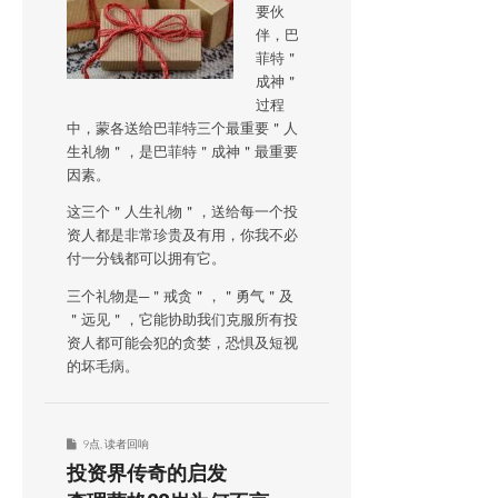
要伙
伴，巴
菲特＂
成神＂
过程
中，蒙各送给巴菲特三个最重要＂人
生礼物＂，是巴菲特＂成神＂最重要
因素。
这三个＂人生礼物＂，送给每一个投
资人都是非常珍贵及有用，你我不必
付一分钱都可以拥有它。
三个礼物是─＂戒贪＂，＂勇气＂及
＂远见＂，它能协助我们克服所有投
资人都可能会犯的贪婪，恐惧及短视
的坏毛病。
9点
,
读者回响
投资界传奇的启发