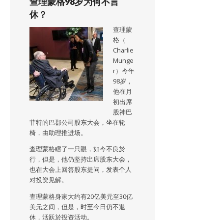
查理蒙格98岁为何不言
休？
查理蒙
格（
Charlie
Munge
r）今年
98岁，
他在月
初出席
股神巴
菲特的巴郡公司股东大会，坐在轮
椅，由助理推进场。
查理蒙格瞎了一只眼，如今不良於
行，但是，他仍坚持出席股东大会，
也在大会上回答股东提问，发表个人
对投资见解。
查理蒙格身家大约有20亿美元至30亿
美元之间，但是，时至今日仍不退
休，活跃於投资活动。