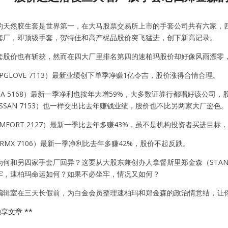
的天然胶生套是世界第一，在大马股票交易所上市的手套公司共有六家，
套厂，即顶级手套，贺特佳和高产柅品股价突飞猛进，创下新高记录。
套股价也有斩获，然而在四大厂里排名第四的速柏玛股价却好像风雨漂零
PGLOVE 7113）最新业绩创下单季净赚1亿令吉，股价涨得合情合理。
TA 5168）最新一季净利也按年大增59%，大多数证券行都唱好该公司
SSAN 7153）也一样交出比去年赚钱业绩，股价也不比另两家大厂逊色。
MFORT 2127）最新一季比去年多赚43%，虽不是机构投资者买进目标
ERMX 7106）最新一季净利比去年多赚42%，股价不起反跌。
何和另四家手套厂回异？这要从大股东兼创办人拿督斯里郑金森（STANL
牢，速柏玛命运如何？如果不必坐牢，情况又如何？
编辑室在三天长假前，为白金会员整理速柏玛和郑金森的政治情意结，让
享文章 **