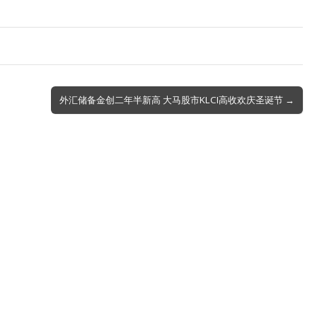
外汇储备金创二年半新高 大马股市KLCI高收欢庆圣诞节 →