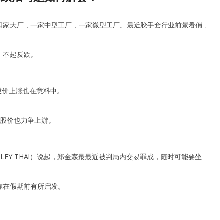
四家大厂，一家中型工厂，一家微型工厂。最近胶手套行业前景看俏，
，不起反跌。
，股价上涨也在意料中。
，股价也力争上游。
EY THAI）说起，郑金森最最近被判局内交易罪成，随时可能要坐
你在假期前有所启发。