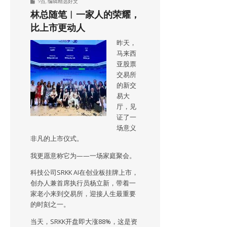
9点
,
编辑精选好文
林总随笔︱一家人的荣耀，
比上市更动人
昨天，
马来西
亚股票
交易所
的新交
易大
厅，见
证了一
场意义
非凡的上市仪式。
我更愿意称它为——一场家庭聚会。
科技公司SRKK AI在创业板挂牌上市，
创办人兼首席执行员杨立新，带着一
家老小来到交易所，迎接人生最重要
的时刻之一。
当天，SRKK开盘即大涨88%，这是资