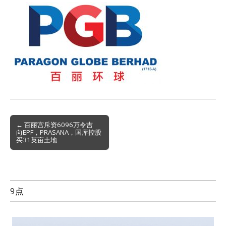
Post
← 百丽宫斥资6096万令吉
向EPF，PRASANA，国库控股
navigation
买31英亩土地
9点