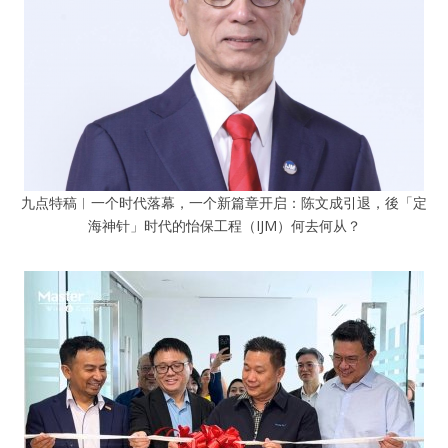
九点特稿︱一个时代落幕，一个新篇章开启：陈文成引退，後「定
海神针」时代的怡保工程（IJM）何去何从？