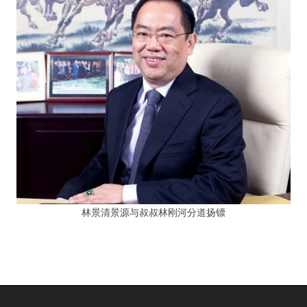
林景清景源与叔叔林刚河分道扬镖