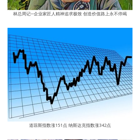
林总周记─企业家匠人精神追求极致 创造价值路上永不停竭
道琼斯指数涨151点 纳斯达克指数涨342点