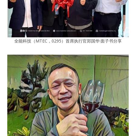
全能科技（MTEC，0295）首席执行官郑国华·面子书分享