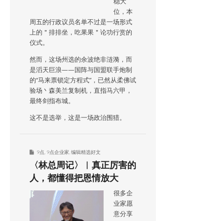
稳大
位，本
周五的行政议员名单不过是一场形式
上的＂排排坐，吃果果＂论功行赏的
仪式。
然而，这场州选的余波绝非涟漪，而
是滔天巨浪——国阵与国盟联手炮制
的“马来票锁定方程式”，已然从柔佛试
验场丶森美兰复制机，直指马六甲，
最终剑指布城。
这不是选举，这是一场政治围猎。
9点
,
9点企业家
,
编辑精选好文
〈林总周记〉︱真正厉害的
人，都懂得把恩情放大
很多企
业家愿
意分享