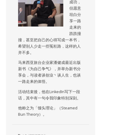
成功，
但愿意
坦白分
享一路
走来的
跌跌撞
撞，甚至把自己的心得写成一本书，
希望别人少走一些冤枉路，这样的人
并不多。
马来西亚旅台企业家潘健成最近出版
新书《为自己争气》，并举办新书分
享会，与读者谈创业丶谈人生，也谈
一路走来的体悟。
活动结束後，他在LinkedIn写下一段
话，其中有一句令我印象特别深刻。
他称之为「馒头理论」（Steamed
Bun Theory）。