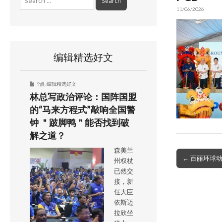
for:
11/06/2026
编辑精选好文
9点
,
编辑精选好文
林总写政治评论：国阵国盟
的“马来方程式”敲响全国警
钟 ＂跛脚鸭＂能否找到破
解之道？
森美兰
Post
← 百丽环球动
州权杖
navigation
已然交
接，新
任大臣
依斯迈
拉欣坐