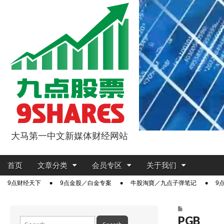
大马第一中文新媒体财经网站
9点股票
Main
Skip
首页
文章分类
会员专区
关于我们
menu
to
Sub
9点财经天下
9点金股／白金专案
牛股淘寶／九点子弹笔记
9
content
menu
PGB
Search