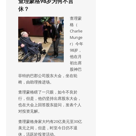
查理蒙格98岁为何不言
休？
查理蒙
格（
Charlie
Munge
r）今年
98岁，
他在月
初出席
股神巴
菲特的巴郡公司股东大会，坐在轮
椅，由助理推进场。
查理蒙格瞎了一只眼，如今不良於
行，但是，他仍坚持出席股东大会，
也在大会上回答股东提问，发表个人
对投资见解。
查理蒙格身家大约有20亿美元至30亿
美元之间，但是，时至今日仍不退
休，活跃於投资活动。