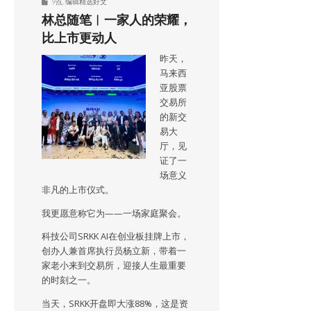
9点
,
编辑精选好文
林总随笔︱一家人的荣耀，
比上市更动人
昨天，
马来西
亚股票
交易所
的新交
易大
厅，见
证了一
场意义
非凡的上市仪式。
我更愿意称它为——一场家庭聚会。
科技公司SRKK AI在创业板挂牌上市，
创办人兼首席执行员杨立新，带着一
家老小来到交易所，迎接人生最重要
的时刻之一。
当天，SRKK开盘即大涨88%，这是资