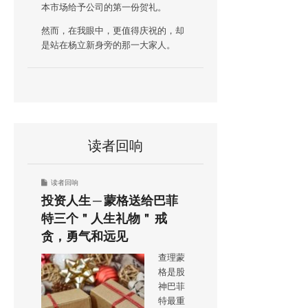
本市场给予公司的第一份贺礼。
然而，在我眼中，更值得庆祝的，却
是站在杨立新身旁的那一大家人。
读者回响
读者回响
投资人生 ─ 蒙格送给巴菲
特三个＂人生礼物＂ 戒
贪，勇气和远见
查理蒙
格是股
神巴菲
特最重