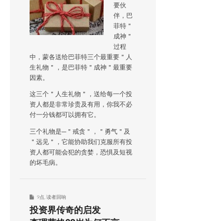
要伙
伴，巴
菲特＂
成神＂
过程
中，蒙各送给巴菲特三个最重要＂人
生礼物＂，是巴菲特＂成神＂最重要
因素。
这三个＂人生礼物＂，送给每一个投
资人都是非常珍贵及有用，你我不必
付一分钱都可以拥有它。
三个礼物是─＂戒贪＂，＂勇气＂及
＂远见＂，它能协助我们克服所有投
资人都可能会犯的贪婪，恐惧及短视
的坏毛病。
9点
,
读者回响
投资界传奇的启发