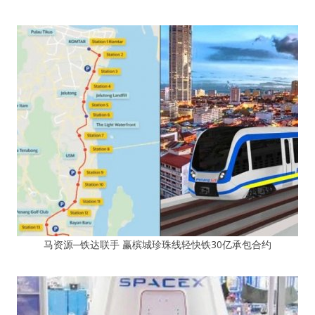
马资源─铁达联手 赢槟城珍珠线轻快铁30亿承包合约