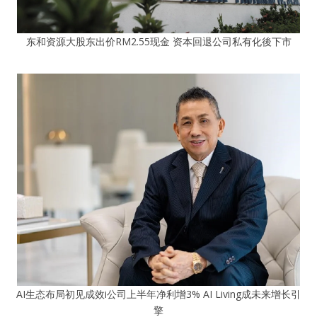
东和资源大股东出价RM2.55现金 资本回退公司私有化後下市
AI生态布局初见成效i公司上半年净利增3% AI Living成未来增长引
擎