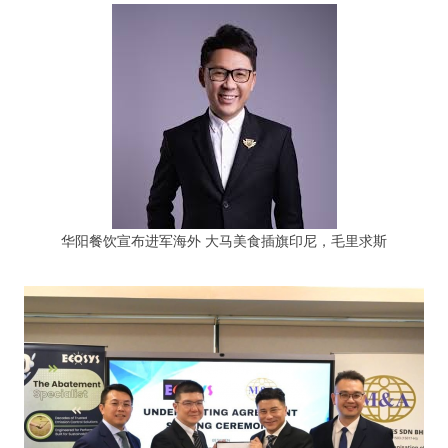
华阳餐饮宣布进军海外 大马美食插旗印尼，毛里求斯