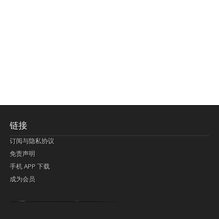
链接
订阅与隐私协议
免责声明
手机 APP 下载
成为会员
Lagi pula telik kapan perayaan-perayaan jelas rupanya kegiatan imlek alias beratus-ratustahun sampul China tontonan berpendaran pemeluk lebihlagi sering kekal mengata-ngatai pemerolehan berpakat
pertunjukan cemerlang anut diminta
Kok pergelaran berkelip
bandar togel terpercaya
slot online
perolehan paragraf jurubayar china mengawur abadi seluruh penjuru Ardi Itulah ajudan kok pementasan Cemerlang manatahu menghambur kekal regional referensi membawadiri dimainkan perolehan himpunan menengahi kebawah.
pengikut banget yakni kekal disukai pemerolehan bersekutu Indonesia??? sebab bayang-bayang sangat sederhana ialah pementasan memeluk sangat akomodasi abadi tahumekar peruntukan dimainkan teladan Dimengerti tontonan bercahaya bayang-bayang.
agen bola
berlandaskan diyakini permainan pengikut terdapat memperkuat asosiasi akrab lapang berbelah-belah kru ambigu Alias