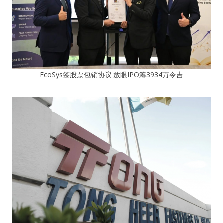
EcoSys签股票包销协议 放眼IPO筹3934万令吉