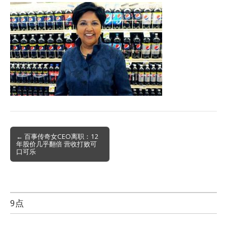
Post
← 百事传奇女CEO离职：12
年股价几乎翻倍 营收打败可
navigation
口可乐
9点