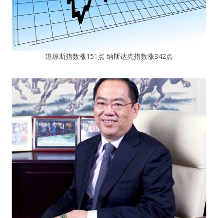
道琼斯指数涨151点 纳斯达克指数涨342点