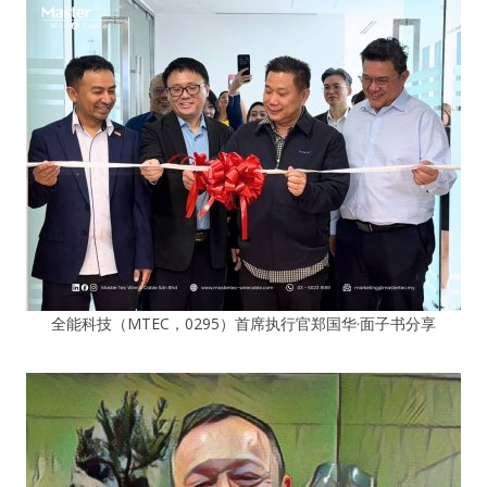
全能科技（MTEC，0295）首席执行官郑国华·面子书分享