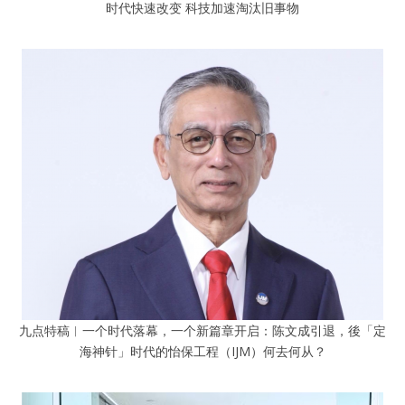
时代快速改变 科技加速淘汰旧事物
九点特稿︱一个时代落幕，一个新篇章开启：陈文成引退，後「定
海神针」时代的怡保工程（IJM）何去何从？