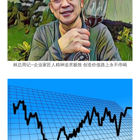
林总周记─企业家匠人精神追求极致 创造价值路上永不停竭