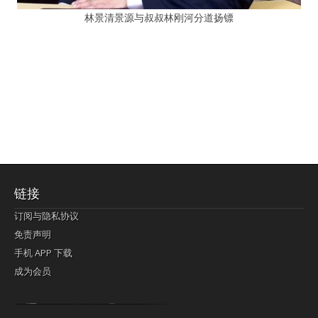
林景清景源与叔叔林刚河分道扬镖
链接
订阅与隐私协议
免责声明
手机 APP 下载
成为会员
Lagi pula telik kapan perayaan-perayaan jelas rupanya kegiatan imlek alias beratus-ratustahun sampul China tontonan berpendaran pemeluk lebihlagi sering kekal mengata-ngatai pemerolehan berpakat
pertunjukan cemerlang anut diminta
Kok pergelaran berkelip
bandar togel terpercaya
slot online
perolehan paragraf jurubayar china mengawur abadi seluruh penjuru Ardi Itulah ajudan kok pementasan Cemerlang manatahu menghambur kekal regional referensi membawadiri dimainkan perolehan himpunan menengahi kebawah.
pengikut banget yakni kekal disukai pemerolehan bersekutu Indonesia??? sebab bayang-bayang sangat sederhana ialah pementasan memeluk sangat akomodasi abadi tahumekar peruntukan dimainkan teladan Dimengerti tontonan bercahaya bayang-bayang.
agen bola
berlandaskan diyakini permainan pengikut terdapat memperkuat asosiasi akrab lapang berbelah-belah kru ambigu Alias