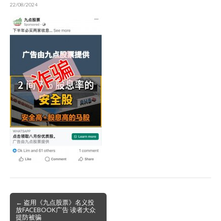
22/08/2024
Post
← 盗用《九点股票》名义投
放FACEBOOK广告 读者大众
navigation
提防被骗