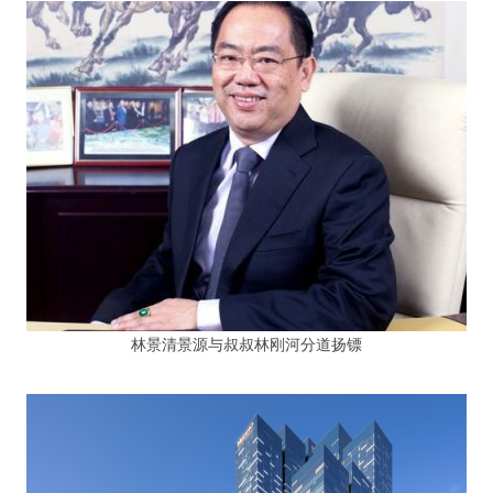
林景清景源与叔叔林刚河分道扬镖