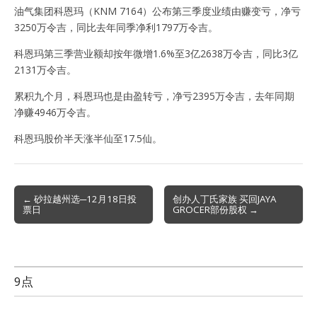
油气集团科恩玛（KNM 7164）公布第三季度业绩由赚变亏，净亏
3250万令吉，同比去年同季净利1797万令吉。
科恩玛第三季营业额却按年微增1.6%至3亿2638万令吉，同比3亿
2131万令吉。
累积九个月，科恩玛也是由盈转亏，净亏2395万令吉，去年同期
净赚4946万令吉。
科恩玛股价半天涨半仙至17.5仙。
Post
← 砂拉越州选─12月18日投
创办人丁氏家族 买回JAYA
票日
GROCER部份股权 →
navigation
9点