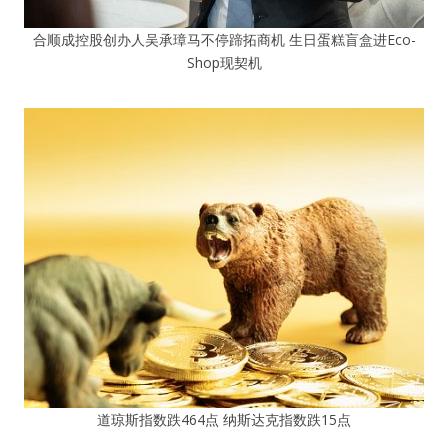
合顺成控股创办人吴承璋马不停蹄拓商机 生日蛋糕盲盒进Eco-
Shop现契机
道琼斯指数跌464点 纳斯达克指数跌15点