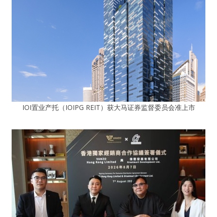
IOI置业产托（IOIPG REIT）获大马证券监督委员会准上市