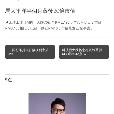
馬太平洋半個月蒸發20億市值
马太洋工业（MPI）大跌70仙至RM27.80，与八月廿日闭市价
RM37.00相比，已经下跌近RM10，市值蒸发20亿令吉。
Post
← 国行维持银行隔夜利率於
科技股大跌杨忠礼双雄重创
3%
KLCI跌5.42点 →
navigation
9点