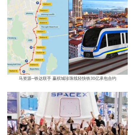
马资源─铁达联手 赢槟城珍珠线轻快铁30亿承包合约