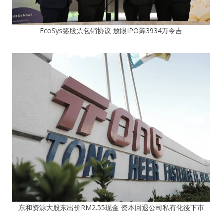
EcoSys签股票包销协议 放眼IPO筹3934万令吉
东和资源大股东出价RM2.55现金 资本回退公司私有化後下市