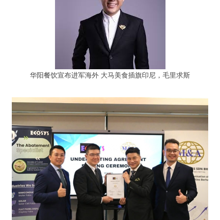
华阳餐饮宣布进军海外 大马美食插旗印尼，毛里求斯