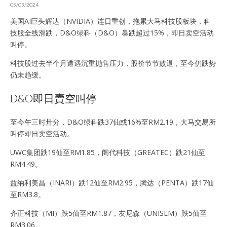
05/09/2024
美国AI巨头辉达（NVIDIA）连日重创，拖累大马科技股板块，科
技股全线滑跌，D&O绿科（D&O）暴跌超过15%，即日卖空活动
叫停。
科技股过去半个月遭遇沉重抛售压力，股价节节败退，至今仍跌势
仍未趋缓。
D&O即日賣空叫停
至今午三时卅分，D&O绿科跌37仙或16%至RM2.19，大马交易所
叫停即日卖空活动。
UWC集团跌19仙至RM1.85，阁代科技（GREATEC）跌21仙至
RM4.49。
益纳利美昌（INARI）跌12仙至RM2.95，腾达（PENTA）跌17仙
至RM3.8。
齐正科技（MI）跌5仙至RM1.87，友尼森（UNISEM）跌5仙至
RM3.06。