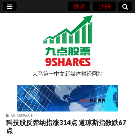
登录
注册
大马第一中文新媒体财经网站
9点股票
9点
,
9点财经天下
科技股反弹纳指涨314点 道琼斯指数跌67
点