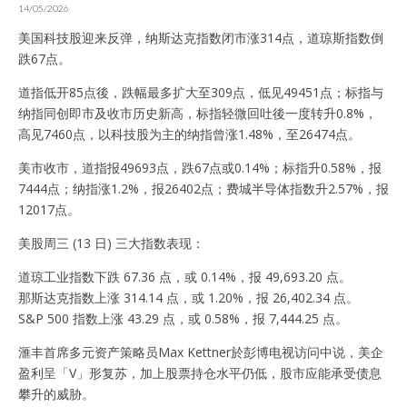
14/05/2026
美国科技股迎来反弹，纳斯达克指数闭市涨314点，道琼斯指数倒
跌67点。
道指低开85点後，跌幅最多扩大至309点，低见49451点；标指与
纳指同创即市及收市历史新高，标指轻微回吐後一度转升0.8%，
高见7460点，以科技股为主的纳指曾涨1.48%，至26474点。
美市收市，道指报49693点，跌67点或0.14%；标指升0.58%，报
7444点；纳指涨1.2%，报26402点；费城半导体指数升2.57%，报
12017点。
美股周三 (13 日) 三大指数表现：
道琼工业指数下跌 67.36 点，或 0.14%，报 49,693.20 点。
那斯达克指数上涨 314.14 点，或 1.20%，报 26,402.34 点。
S&P 500 指数上涨 43.29 点，或 0.58%，报 7,444.25 点。
滙丰首席多元资产策略员Max Kettner於彭博电视访问中说，美企
盈利呈「V」形复苏，加上股票持仓水平仍低，股市应能承受债息
攀升的威胁。