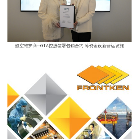
航空维护商─GTA控股签署包销合约 筹资金设新营运设施