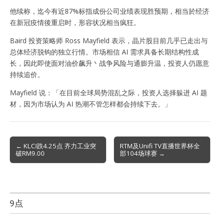
他续称，迄今有近87%标指成份公司业绩表现胜预期，相当於经济
在新冠疫情後重启时，形容状况相当疯狂。
Baird 投资策略师 Ross Mayfield 表示，晶片股目前几乎已走出与
总体经济脱钩的独立行情。市场相信 AI 需求具备长期结构性成
长，因此即使面对油价飙升丶战争风险与通膨升温，投资人仍愿意
持续追价。
Mayfield 说：「在目前全球局势混乱之际，投资人选择躲进 AI 题
材，因为市场认为 AI 热潮不管怎样都会持续下去。」
Post
← KLCI跌4.25点 齐力工业突
RTM及Unifi TV直播世界杯全
破RM9.00
部104场球赛 →
navigation
9点