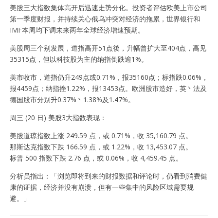
美股三大指数集体高开后迅速走势分化。投资者评估欧美上市公司
第一季度财报，并持续关心俄乌冲突对经济的拖累，世界银行和
IMF本周均下调未来两年全球经济增速预期。
美股周三个别发展，道指高开51点後，升幅曾扩大至404点，高见
35315点，但以科技股为主的纳指倒跌逾1%。
美市收市，道指仍升249点或0.71%，报35160点；标指跌0.06%，
报4459点；纳指挫1.22%，报13453点。欧洲股市造好，英丶法及
德国股市分别升0.37%丶1.38%及1.47%。
周三 (20 日) 美股3大指数表现：
美股道琼指数上涨 249.59 点，或 0.71%，收 35,160.79 点。
那斯达克指数下跌 166.59 点，或 1.22%，收 13,453.07 点。
标普 500 指数下跌 2.76 点，或 0.06%，收 4,459.45 点。
分析员指出：「浏览即将到来的财报数据和评论时，仍看到消费健
康的证据，经济并没有崩溃，但有一些集中的风险区域需要规
避。」