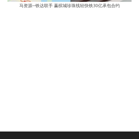
马资源─铁达联手 赢槟城珍珠线轻快铁30亿承包合约