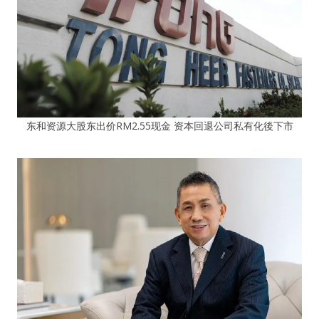
东和资源大股东出价RM2.55现金 资本回退公司私有化後下市