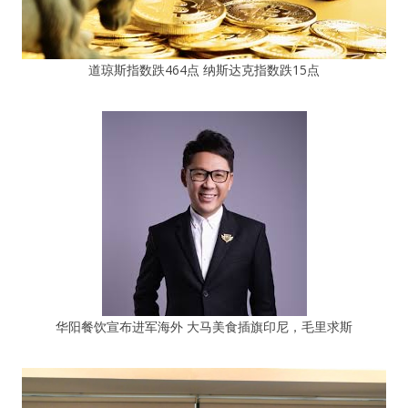
道琼斯指数跌464点 纳斯达克指数跌15点
华阳餐饮宣布进军海外 大马美食插旗印尼，毛里求斯