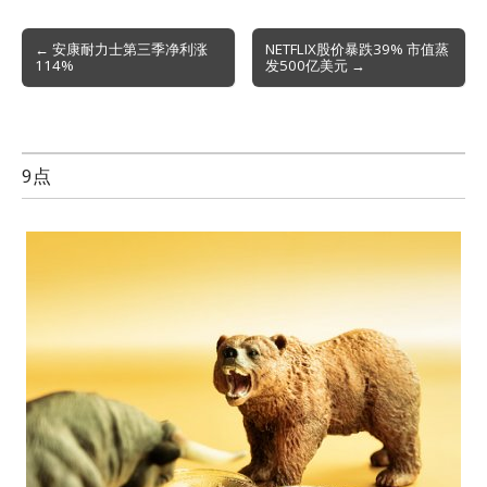
Post
← 安康耐力士第三季净利涨
NETFLIX股价暴跌39% 市值蒸
114%
发500亿美元 →
navigation
9点