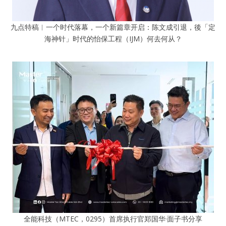
九点特稿︱一个时代落幕，一个新篇章开启：陈文成引退，後「定
海神针」时代的怡保工程（IJM）何去何从？
全能科技（MTEC，0295）首席执行官郑国华·面子书分享