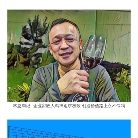
林总周记─企业家匠人精神追求极致 创造价值路上永不停竭