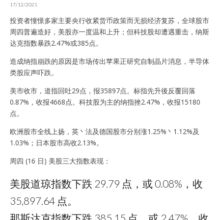
17/12/2021
投资者憧憬多家主要央行收紧货币政策而无损经济复苏，全球股市
周四普遍造好，美股亦一度温和上升；但科技股却遭遇重击，纳斯
达克指数暴跌2.47%或385点。
造成纳指崩跌的原因是市场传出苹果正研究自制晶片消息，半导体
类股应声吓跌。
美市收市，道指回吐29点，报35897点。标指先升後反覆回落
0.87%，收报4668点。科技股为主的纳指挫2.47%，收报15180
点。
欧洲股市全线上扬，英丶法及德国股市分别涨1.25%丶1.12%及
1.03%；日本股市高收2.13%。
周四 (16 日) 美股三大指数表现：
美股道琼指数下跌 29.79 点，或 0.08%，收
35,897.64 点。
那斯达克指数下跌 385.15 点，或 2.47%，收