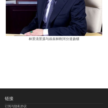
林景清景源与叔叔林刚河分道扬镖
链接
订阅与隐私协议