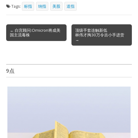
Tags:
标指
纳指
美股
道指
Post
← 白宫顾问:Omicron将成美
顶级手套连触新低
国主流毒株
林伟才掏30万令吉小手进货
navigation
→
9点