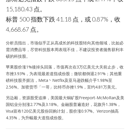
15,180.43 点。
标普 500 指数下跌 41.18 点，或 0.87%，收
4,668.67 点。
分析员指出，市场似乎正从高成长的科技股转向其他领域，比如必
需消费品等，尽管科技股本周表现不佳，不建议投资者抛售获利丰
硕的科技股。
苹果股价涨1%後掉头回落，市值再次在3万亿美元大关前止步，收
市挫3.93%，为表现最差道指成份股；微软都倒退2.91%；其他重
磅科技股齐捱沽，Meta丶Netflix及亚马逊跌幅介乎1.98%至
2.56%。加密货币「一哥」比特币亦挫1.9%，至约4.81万美元。
另边厢，资源股受追捧，美国最大铜矿股Freeport-McMoRan及美
国铝业分别涨2.77%及3.18%。金融股普遍造好，花旗升1.38%，
Visa宣布120亿美元股份回购计划，股价涨0.97%。Verizon抽高
4.35%，为升幅最大道指成份股。