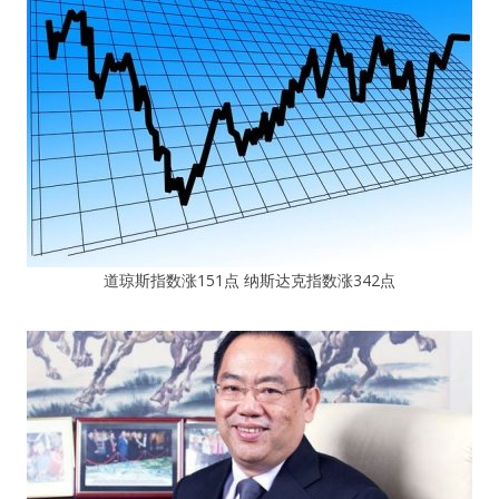
道琼斯指数涨151点 纳斯达克指数涨342点