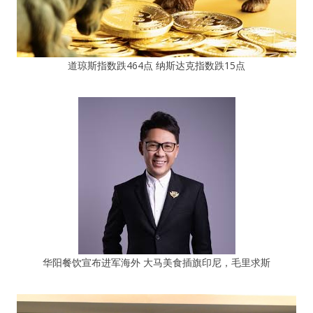
道琼斯指数跌464点 纳斯达克指数跌15点
华阳餐饮宣布进军海外 大马美食插旗印尼，毛里求斯