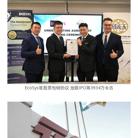
EcoSys签股票包销协议 放眼IPO筹3934万令吉