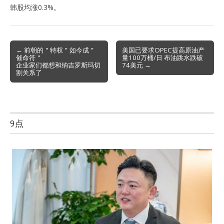
韩股均涨0.3%。
Post
← 前朝的＂特权＂如今成＂
美国已要求OPEC提高原油产
催命符＂
量100万桶/日 布油跳水跌破
navigation
企业家们都想和纳吉罗斯玛切
74美元 →
割关系了
9点