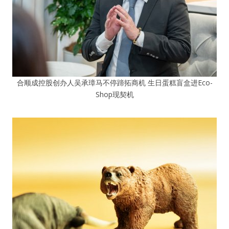
合顺成控股创办人吴承璋马不停蹄拓商机 生日蛋糕盲盒进Eco-
Shop现契机