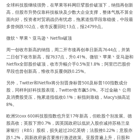
全球科技股继续强势，在苹果等科网巨擘股价破顶下，纳指再创新
高，但股市升势仅靠科技板块及少数大企业支撑，整体气氛不算全
面向好，投资者对贸易战仍有忧虑，拖累道指早段靠稳後，中段最
多曾倒跌102点，收市反覆回吐13点，报24799点。
微软丶苹果丶亚马逊丶Netflix破顶
周一创收市新高的纳指，周二开市後再创单日新高7644点，并第
二日创下收市新高，报7637点，升0.41%。微软丶苹果丶亚马逊和
Netflix全部股价破顶，收市升幅介乎0.5%至1.8%；阿里巴巴股价
早段也曾创新高，惟收市反覆倒跌0.25%。
另外，Twitter和Netflix将分别晋身标普500及标普100指数成分
股，同样利好科技股表现，Twitter收市飙5.0%。不过金融丶公用
及消费股受压，拖累道指低收0.1%；标指则靠稳，Macy’s抽高近
8%。
欧洲Stoxx 600科技股指数也升至17年新高，但欧股个别发展。德
股高收；英股下滑0.7%，因英国政府以低於入股价减持苏格兰皇
家银行（RBS）股权，损失超过20亿英镑；法股挫0.22%；意股亦
跌1.2%，因新政府扬言要推行激进政策。亚股普遍上升，日股和