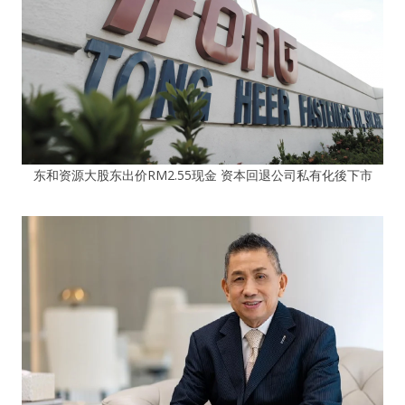
东和资源大股东出价RM2.55现金 资本回退公司私有化後下市