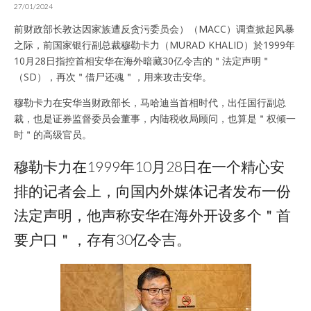
27/01/2024
前财政部长敦达因家族遭反贪污委员会）（MACC）调查掀起风暴
之际，前国家银行副总裁穆勒卡力（MURAD KHALID）於1999年
10月28日指控首相安华在海外暗藏30亿令吉的＂法定声明＂
（SD），再次＂借尸还魂＂，用来攻击安华。
穆勒卡力在安华当财政部长，马哈迪当首相时代，出任国行副总
裁，也是证券监督委员会董事，内陆税收局顾问，也算是＂权倾一
时＂的高级官员。
穆勒卡力在1999年10月28日在一个精心安
排的记者会上，向国内外媒体记者发布一份
法定声明，他声称安华在海外开设多个＂首
要户口＂，存有30亿令吉。