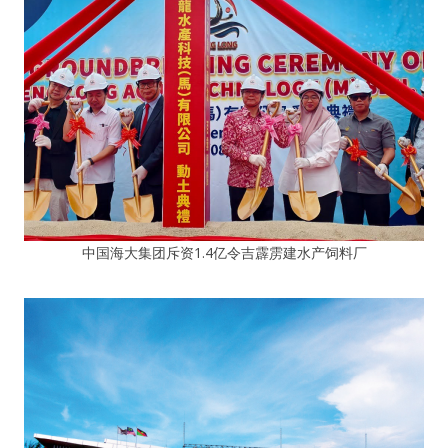
中国海大集团斥资1.4亿令吉霹雳建水产饲料厂