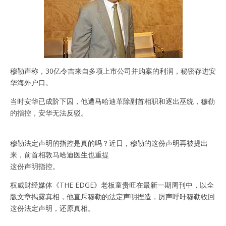
穆勒声称，30亿令吉来自多项上市公司并购案的利润，秘密存进安
华海外户口。
当时安华已成阶下囚，他遭马哈迪革除副首相职和逐出巫统，穆勒
的指控，安华无法反驳。
穆勒法定声明的指控是真的吗？近日，穆勒的这份声明再被提出
来，前首相敦马哈迪医生也重提
这份声明指控。
权威财经媒体《THE EDGE》老板童贵旺在最新一期周刊中，以全
版文章揭露真相，他直斥穆勒的法定声明捏造，厉声呼吁穆勒收回
这份法定声明，还原真相。