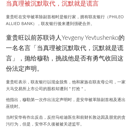
当真理被沉默取代，沉默就是谎言
童贵旺在安华被革除副首相时是银行家，拥有联友银行（PHILEO
ALLIED BANK），联友银行後来遭到强硬合并。
童贵旺以前苏联诗人Yevgeny Yevtushenko的
一名名言「当真理被沉默取代，沉默就是谎
言」，抛给穆勒，挑战他是否有勇气收回这
份法定声明。
童贵旺表示，联友银行以现金脱售，他和家族在联友母公司，一家
大马交易所上市公司的股权却遭到＂打抢＂。
他指出，穆勒第一次作出法定声明时，是安华被革除副首相及逐出
巫统时。
当时安华有作出反击，反控马哈迪医生和前财长敦达因及朋党的贪
污行为，但是，安华不久後被被关进监牢。