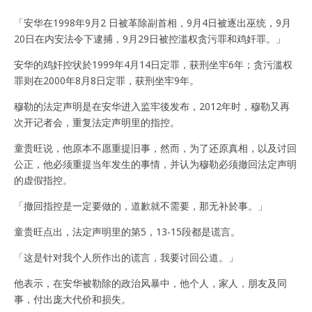
「安华在1998年9月2 日被革除副首相，9月4日被逐出巫统，9月
20日在内安法令下逮捕，9月29日被控滥权贪污罪和鸡奸罪。」
安华的鸡奸控状於1999年4月14日定罪，获刑坐牢6年；贪污滥权
罪则在2000年8月8日定罪，获刑坐牢9年。
穆勒的法定声明是在安华进入监牢後发布，2012年时，穆勒又再
次开记者会，重复法定声明里的指控。
童贵旺说，他原本不愿重提旧事，然而，为了还原真相，以及讨回
公正，他必须重提当年发生的事情，并认为穆勒必须撤回法定声明
的虚假指控。
「撤回指控是一定要做的，道歉就不需要，那无补於事。」
童贵旺点出，法定声明里的第5，13-15段都是谎言。
「这是针对我个人所作出的谎言，我要讨回公道。」
他表示，在安华被勒除的政治风暴中，他个人，家人，朋友及同
事，付出庞大代价和损失。