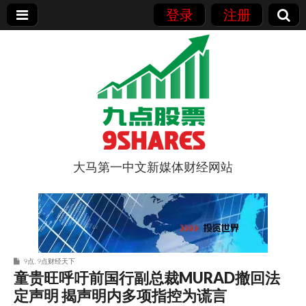
登录
注册
大马第一中文新媒体财经网站
9点股票
9点
,
9点财经天下
童贵旺呼吁前国行副总裁MURAD撤回法
定声明 揭声明内多项指控为谎言