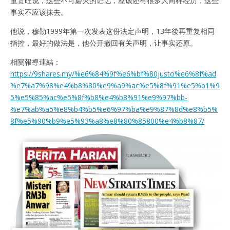
童贵旺说，这些不可磨灭的记忆，应该还有很多人同样经历，这些
事实不应该抹去。
他说，穆勒1999年第一次发表这份法定声明，13年後再重复相同
指控，最好的做法是，他公开撤回有关声明，让事实还原。
相關報導連結：
https://9shares.my/%e6%84%9f%e6%bf%80justo%e6%8f%ad
%e7%a7%98%e4%b8%80%e9%a9%ac%e5%8f%91%e5%b1%9
5%e5%85%ac%e5%8f%b8%e4%b8%91%e9%97%bb-
%e7%ab%a5%e8%b4%b5%e6%97%ba%e9%87%8d%e8%b5%
8f%e5%90%b9%e5%93%a8%e8%80%85800%e4%b8%87/