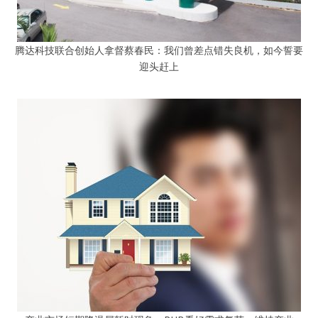
腾达科技联合创始人拿督蔡春民：我们曾差点错失良机，如今誓要
迎头赶上