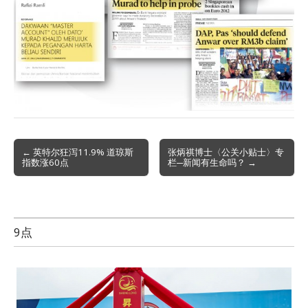
Post
← 英特尔狂泻11.9% 道琼斯
张炳祺博士〈公关小贴士〉专
指数涨60点
栏─新闻有生命吗？ →
navigation
9点