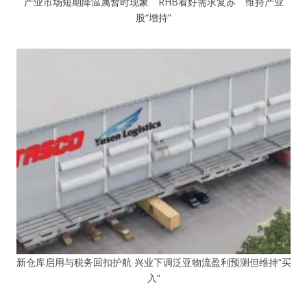
产业市场短期降温属暂时现象 RHB看好需求复苏 维持产业
股“增持”
新仓库启用与税务回扣护航 兴业下调泛亚物流盈利预测但维持“买
入”