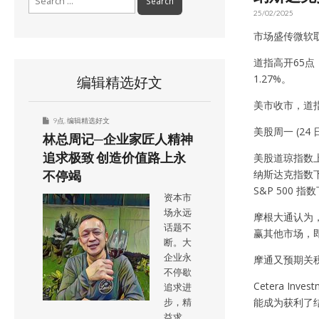
for:
25/02/2025
市场盛传微软取
道指高开65点
1.27%。
编辑精选好文
美市收市，道指升
9点
,
编辑精选好文
美股周一 (24
林总周记─企业家匠人精神
追求极致 创造价值路上永
美股道琼指数上涨 
纳斯达克指数下跌 
不停竭
S&P 500 指数
资本市
场永远
摩根大通认为，
话题不
赢其他市场，
断。大
企业永
摩通又预期关
不停歇
Cetera I
追求进
能成为获利了
步，精
益求