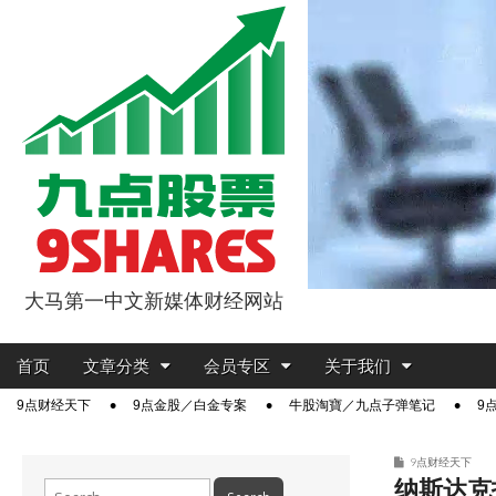
大马第一中文新媒体财经网站
9点股票
Main
Skip
首页
文章分类
会员专区
关于我们
menu
to
Sub
9点财经天下
9点金股／白金专案
牛股淘寶／九点子弹笔记
9
content
menu
9点财经天下
纳斯达克
Search