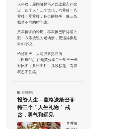
人午餐，席间聊起马来西亚股市的变
迁，四个人丶三个世代，六零後丶八
零後丶零零後，各自的故事，像三条
截然不同的时间线。
八零後讲的经历，零零後已听得瞪大
眼；六零後说的老场景，更远得像是
科幻小说。
恰好那天，大马股票交易所
（BURSA）在领英分享了一组五十年
对比图，几张图片，几段标题，看得
我忍不住笑。
读者回响
投资人生 ─ 蒙格送给巴菲
特三个＂人生礼物＂ 戒
贪，勇气和远见
查理蒙