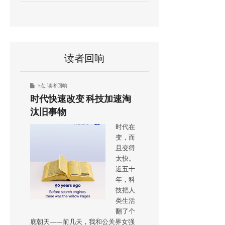
读者回响
9点
,
读者回响
时代快速改变 科技加速淘
汰旧事物
时代在
变，而
且变得
太快。
近五十
年，科
技把人
类生活
翻了个
底朝天——前几天，我和公关界女强