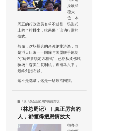
拉欣坐
稳大
位，本
周五的行政议员名单不过是一场形式
上的＂排排坐，吃果果＂论功行赏的
仪式。
然而，这场州选的余波绝非涟漪，而
是滔天巨浪——国阵与国盟联手炮制
的“马来票锁定方程式”，已然从柔佛试
验场丶森美兰复制机，直指马六甲，
最终剑指布城。
这不是选举，这是一场政治围猎。
9点
,
9点企业家
,
编辑精选好文
〈林总周记〉︱真正厉害的
人，都懂得把恩情放大
很多企