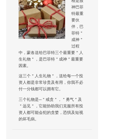
格是股
神巴菲
特最重
要伙
伴，巴
菲特＂
成神＂
过程
中，蒙各送给巴菲特三个最重要＂人
生礼物＂，是巴菲特＂成神＂最重要
因素。
这三个＂人生礼物＂，送给每一个投
资人都是非常珍贵及有用，你我不必
付一分钱都可以拥有它。
三个礼物是─＂戒贪＂，＂勇气＂及
＂远见＂，它能协助我们克服所有投
资人都可能会犯的贪婪，恐惧及短视
的坏毛病。