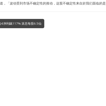
 补充道，「波动受到市场不确定性的推动，这股不确定性来自於我们面临的
Q4净利飊117% 派息每股6.5仙