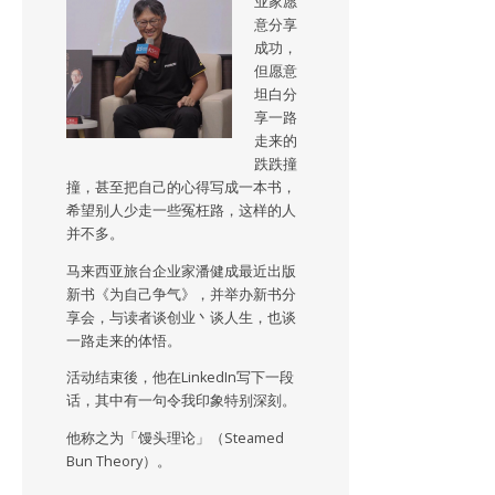
业家愿
意分享
成功，
但愿意
坦白分
享一路
走来的
跌跌撞
撞，甚至把自己的心得写成一本书，
希望别人少走一些冤枉路，这样的人
并不多。
马来西亚旅台企业家潘健成最近出版
新书《为自己争气》，并举办新书分
享会，与读者谈创业丶谈人生，也谈
一路走来的体悟。
活动结束後，他在LinkedIn写下一段
话，其中有一句令我印象特别深刻。
他称之为「馒头理论」（Steamed
Bun Theory）。