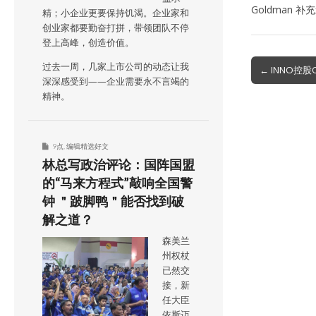
Goldman
精；小企业更要保持饥渴。企业家和
创业家都要勤奋打拼，带领团队不停
登上高峰，创造价值。
Post
过去一周，几家上市公司的动态让我
← INNO控股
深深感受到——企业需要永不言竭的
navigation
精神。
9点
,
编辑精选好文
林总写政治评论：国阵国盟
的“马来方程式”敲响全国警
钟 ＂跛脚鸭＂能否找到破
解之道？
森美兰
州权杖
已然交
接，新
任大臣
依斯迈