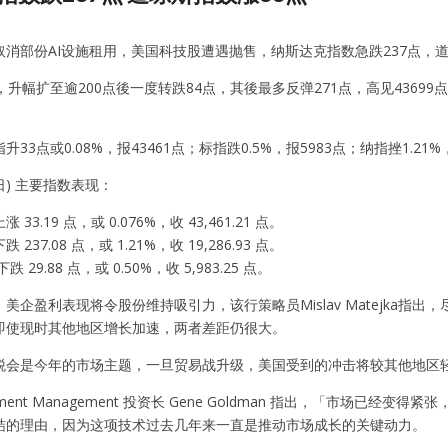
消部份AI设施租用，美国科技股遭遇抛售，纳斯达克指数急跌237点，道
，升幅扩至逾200点後一度转跌84点，其後最多反弹271点，高见43699
33点或0.08%，报43461点；标指跌0.5%，报5983点；纳指挫1.2
 日) 主要指数表现：
33.19 点，或 0.076%，收 43,461.21 点。
237.08 点，或 1.21%，收 19,286.93 点。
下跌 29.88 点，或 0.50%，收 5,983.25 点。
美企盈利表现将令股份维持吸引力，该行策略员Mislav Matejka
即使现时其他地区增长加速，两者差距仍很大。
税会是今年的市场主题，一旦贸易战升级，美国受到的冲击将较其他地区
nvestment Management 投资长 Gene Goldman 指出，「市
结的理由，因为这项技术过去几年来一直是推动市场成长的关键动力。