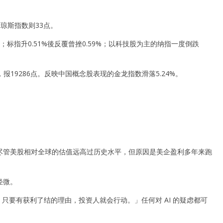
琼斯指数则33点。
点；标指升0.51%後反覆曾挫0.59%；以科技股为主的纳指一度倒跌
1%，报19286点。反映中国概念股表现的金龙指数滑落5.24%。
指出，尽管美股相对全球的估值远高过历史水平，但原因是美企盈利多年来跑
轻微。
场已经变得紧张，只要有获利了结的理由，投资人就会行动。」任何对 AI 的疑虑都可