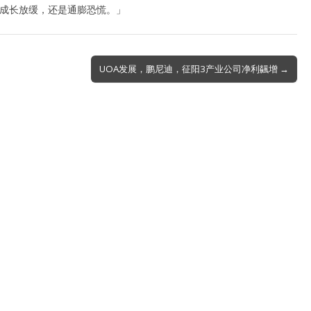
是成长放缓，还是通膨恐慌。」
UOA发展，鹏尼迪，征阳3产业公司净利飊增 →