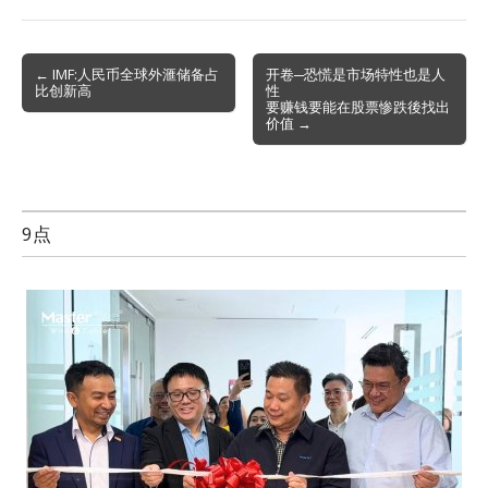
Post
← IMF:人民币全球外滙储备占
开卷─恐慌是市场特性也是人
比创新高
性
navigation
要赚钱要能在股票惨跌後找出
价值 →
9点