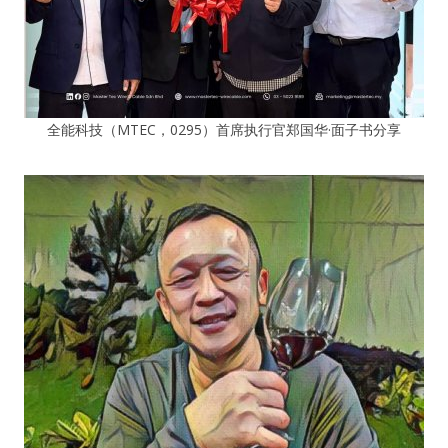
全能科技（MTEC，0295）首席执行官郑国华·面子书分享