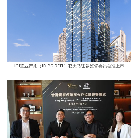
IOI置业产托（IOIPG REIT）获大马证券监督委员会准上市