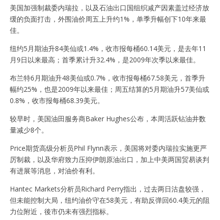
美国加强制裁委内瑞拉，以及石油出口国组织减产因素盖过经济放
缓的负面打击，外围油价周五上升约1%，单季升幅创下10年来最
佳。
纽约5月期油升84美仙或1.4%，收市报每桶60.14美元，是去年11
月9日以来最高；首季累计升32.4%，是2009年次季以来最佳。
布兰特6月期油升48美仙或0.7%，收市报每桶67.58美元，首季升
幅约25%，也是2009年以来最佳；周五结算的5月期油升57美仙或
0.8%，收市报每桶68.39美元。
较早时，美国油田服务商Baker Hughes公布，本周活跃钻油井数
量减少8个。
Price期货高级分析员Phil Flynn表示，美国将对委内瑞拉实施更严
厉制裁，以及华府致力压抑伊朗原油出口，加上中美两国贸易谈判
有进展等消息，对油价有利。
Hantec Markets分析员Richard Perry指出，过去两日沽盘较强，
但未能控制大局，纽约油价守在58美元，有助反弹回60.4美元的阻
力位附近，後市仍未有强烈指标。