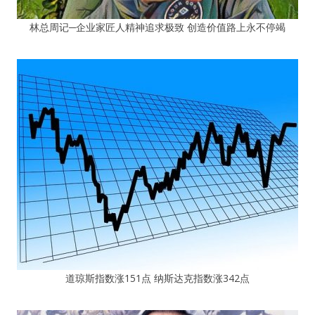
林总周记─企业家匠人精神追求极致 创造价值路上永不停竭
道琼斯指数涨151点 纳斯达克指数涨342点