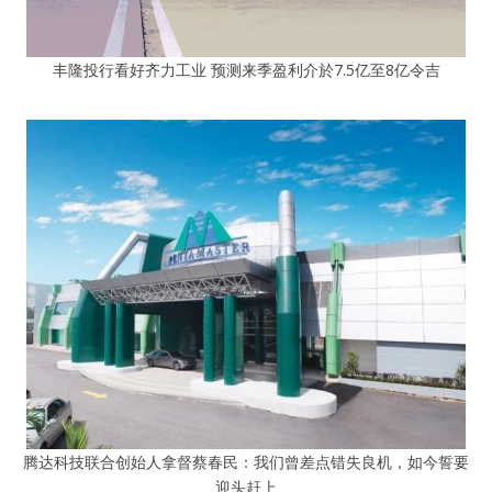
丰隆投行看好齐力工业 预测来季盈利介於7.5亿至8亿令吉
腾达科技联合创始人拿督蔡春民：我们曾差点错失良机，如今誓要
迎头赶上