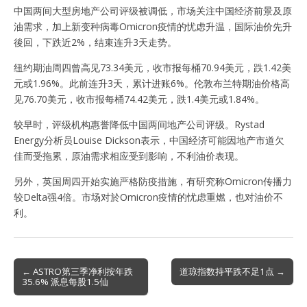
中国两间大型房地产公司评级被调低，市场关注中国经济前景及原
油需求，加上新变种病毒Omicron疫情的忧虑升温，国际油价先升
後回，下跌近2%，结束连升3天走势。
纽约期油周四曾高见73.34美元，收市报每桶70.94美元，跌1.42美
元或1.96%。此前连升3天，累计进账6%。伦敦布兰特期油价格高
见76.70美元，收市报每桶74.42美元，跌1.4美元或1.84%。
较早时，评级机构惠誉降低中国两间地产公司评级。Rystad
Energy分析员Louise Dickson表示，中国经济可能因地产市道欠
佳而受拖累，原油需求相应受到影响，不利油价表现。
另外，英国周四开始实施严格防疫措施，有研究称Omicron传播力
较Delta强4倍。市场对於Omicron疫情的忧虑重燃，也对油价不
利。
Post
← ASTRO第三季净利按年跌
道琼指数持平跌不足1点 →
35.6% 派息每股1.5仙
navigation