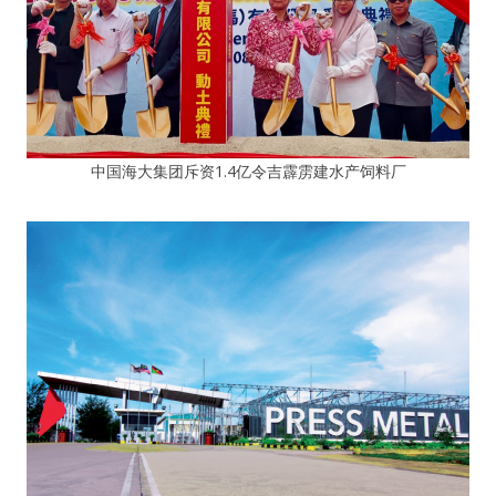
中国海大集团斥资1.4亿令吉霹雳建水产饲料厂