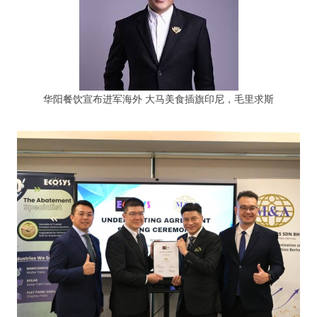
华阳餐饮宣布进军海外 大马美食插旗印尼，毛里求斯