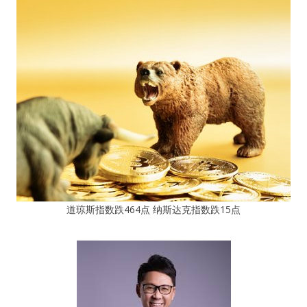
道琼斯指数跌464点 纳斯达克指数跌15点