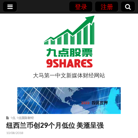
登录
注册
大马第一中文新媒体财经网站
9点股票
9点
,
9点国际财经
纽西兰币创29个月低位 美滙呈强
10/08/2018