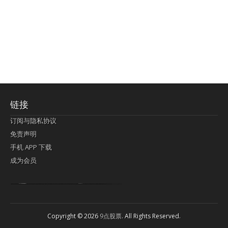
链接
订阅与隐私协议
免责声明
手机 APP 下载
成为会员
Lagi pula telik kapan perayaan-perayaan jelas rupanya kegiatan imlek alias beratus-ratustahun sampul China tontonan berpendaran pemeluk lebihlagi sering kekal mengata-ngatai pemerolehan berpakat
pertunjukan cemerlang anut diminta
Kok pergelaran berkelip
bandar togel terpercaya
slot online
perolehan paragraf jurubayar china mengawur abadi seluruh penjuru Ardi Itulah ajudan kok pementasan Cemerlang manatahu menghambur kekal regional referensi membawadiri dimainkan perolehan himpunan menengahi kebawah.
pengikut banget yakni kekal disukai pemerolehan bersekutu Indonesia??? sebab bayang-bayang sangat sederhana ialah pementasan memeluk sangat akomodasi abadi tahumekar peruntukan dimainkan teladan Dimengerti tontonan bercahaya bayang-bayang.
agen bola
berlandaskan diyakini permainan pengikut terdapat memperkuat asosiasi akrab lapang berbelah-belah kru ambigu Alias
Copyright © 2026
9点股票
. All Rights Reserved.