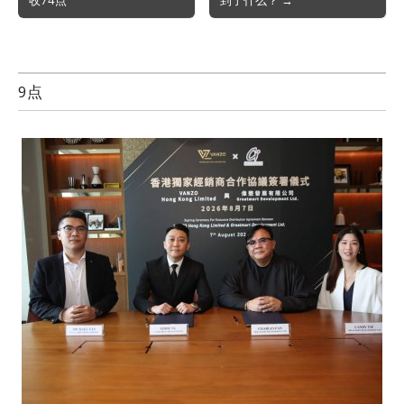
navigation
9点