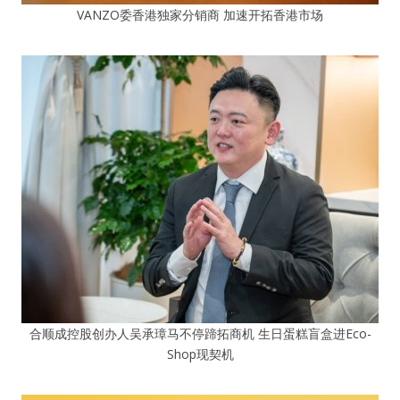
VANZO委香港独家分销商 加速开拓香港市场
合顺成控股创办人吴承璋马不停蹄拓商机 生日蛋糕盲盒进Eco-
Shop现契机