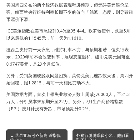
美国周四公布的两个经济数据表现稍逊预期，但无碍美元滙价呈
强。纽西兰央行维持利率长期不变的偏向「鸽派」态度，则导致纽
币滙价下滑。
ICE美滙指数在美市尾段升0.4%至95.444。欧罗较疲弱，跌至5月
以来最低的1.1545元，前一天为1.1610。
纽西兰央行前一天议息，维持利率不变，与预期相若，但央行表
示，2020年前不会改变利率，展现态度温和。纽币兑美元回落至
0.6747美元，是29个月低位。
另外，受到英国硬脱欧问题困扰，英镑兑美元连跌数天後，周四开
始回稳，报1.2815，与前一天相比变动不大。
美国数据方面，首次申领失业救济人数上周减少6000人，至21.3
万人，分析员本来预期升至22万。另外，7月生产商价格指数
（PPI）按月计没有升跌，市场预期升0.2%。
Post
← 苹果亚马逊齐新高 道指低
外资行纷纷唱多小米：他们看
收74点
到了什么？ →