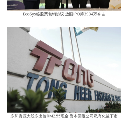
EcoSys签股票包销协议 放眼IPO筹3934万令吉
东和资源大股东出价RM2.55现金 资本回退公司私有化後下市