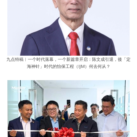
九点特稿︱一个时代落幕，一个新篇章开启：陈文成引退，後「定
海神针」时代的怡保工程（IJM）何去何从？