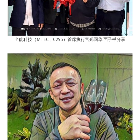
全能科技（MTEC，0295）首席执行官郑国华·面子书分享