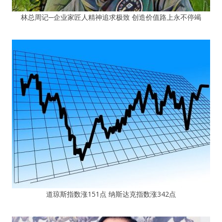
林总周记─企业家匠人精神追求极致 创造价值路上永不停竭
道琼斯指数涨151点 纳斯达克指数涨342点