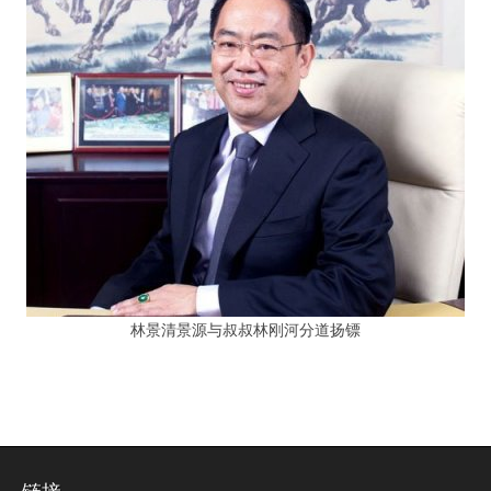
林景清景源与叔叔林刚河分道扬镖