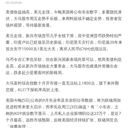
05/10/2018
美债收益抽高，美元走强，今晚美国将公布非农数字，多重隐忧潜
伏，大马股市周五走势不乐观，来周料延续不确定走势，投资者宜
场外观望，等待最新发展。
美元走强，新兴市场货币几乎全线下滑，其中亚洲货币跌势特别严
重，印度卢比已贬值至历史新低；印尼受天灾打击，印尼盾20年来
首次失守15000兑1美元大关；离岸人民币(CNH)也现沽压。
马币令吉汇率也呈软，但在新兴国家表现尚算可以，然而美债利息
走高，必从新兴市场抽走大量资金，大马股市也难逃外资撤出命
运，跌多起少是要面对的新格局。
大马富时综合指数十月开市後一直无法站上1800点，接下来外围
悲观，KLCI下探机率高於上涨。
美国今晚(5日)公布的9月失业率及非农职位等数据，将为联储局加
息进程带来更大启示；而率先在周三(3日)揭盅丶有「小非农」之
称的ADP就业数字显示，上月私人企业新增职位达23万个，是近7
个月最高，远胜市场预期，反映美国经济持续扩张，联储局官员
「放鹰有理」。