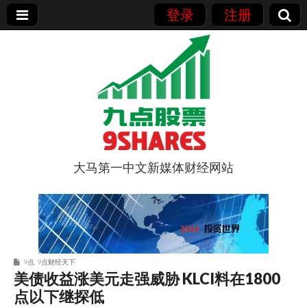
登录
注册
大马第一中文新媒体财经网站
9点股票
9点
,
9点财经天下
美债收益涨美元走强威胁 KLCI料在1800
点以下继探低