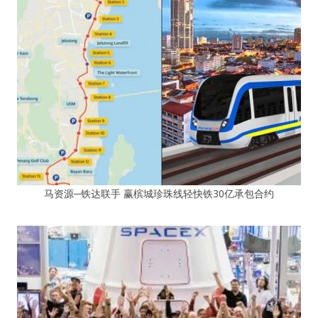
马资源─铁达联手 赢槟城珍珠线轻快铁30亿承包合约