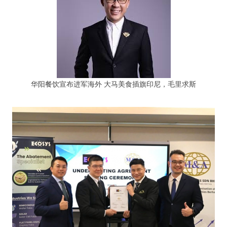
华阳餐饮宣布进军海外 大马美食插旗印尼，毛里求斯