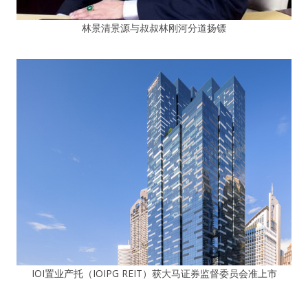
林景清景源与叔叔林刚河分道扬镖
IOI置业产托（IOIPG REIT）获大马证券监督委员会准上市