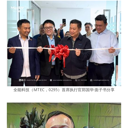
全能科技（MTEC，0295）首席执行官郑国华·面子书分享