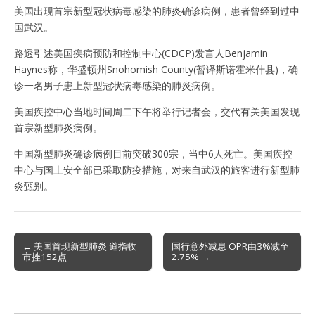
美国出现首宗新型冠状病毒感染的肺炎确诊病例，患者曾经到过中
国武汉。
路透引述美国疾病预防和控制中心(CDCP)发言人Benjamin
Haynes称，华盛顿州Snohomish County(暂译斯诺霍米什县)，确
诊一名男子患上新型冠状病毒感染的肺炎病例。
美国疾控中心当地时间周二下午将举行记者会，交代有关美国发现
首宗新型肺炎病例。
中国新型肺炎确诊病例目前突破300宗，当中6人死亡。美国疾控
中心与国土安全部已采取防疫措施，对来自武汉的旅客进行新型肺
炎甄别。
Post
← 美国首现新型肺炎 道指收
国行意外减息 OPR由3%减至
市挫152点
2.75% →
navigation