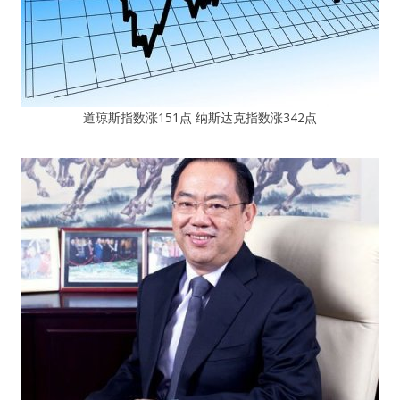
道琼斯指数涨151点 纳斯达克指数涨342点