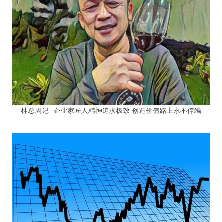
林总周记─企业家匠人精神追求极致 创造价值路上永不停竭