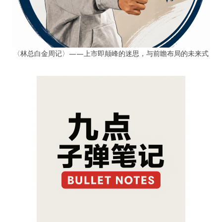
〈林总白金周记〉——上市即颠峰的迷思，与前瞻布局的未来式