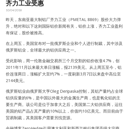
齐力工业受惠
10/04/2018
昨天，东南亚最大制铝厂齐力工业（PMETAL 8869）股价大力弹
升，绝对和以下这则国际铝价新闻有关，铝价上涨，齐力工业盈利
有保证，股价被推高。
在上周五，美国宣布对一批俄罗斯企业和个人进行制裁，其中涉及
俄罗斯铝业，全球最大的铝供应商之一。
受此影响，周一伦敦金融交易所三个月交割的铝价收涨4.7%，创
2011年11月以来最大单日涨幅，报2139美元。从上周五至今，铝
价连涨两日，涨幅扩大至约7%，一度刷新3月7日以来盘中高位至
2144美元。
俄罗斯铝业由俄罗斯大亨Oleg Deripaska控制，其铝产量约占全球
铝供应量的6%，是中国以外最大的金属生产商，也是氧化铝的主
要生产商。该公司是位于加拿大之后，美国第二大铝供应商，运往
美国的铝产品占其产量的10%以上，价值约10亿美元。而目前由于
贸易制裁，其美国客户需要另找货源。
金融博客ZeroHedge引用澳大利亚和新西兰银行集团高级大宗商