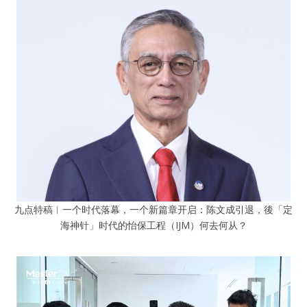
九点特稿︱一个时代落幕，一个新篇章开启：陈文成引退，後「定
海神针」时代的怡保工程（IJM）何去何从？