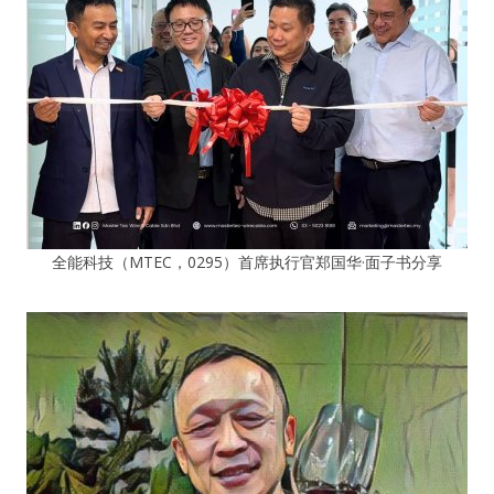
全能科技（MTEC，0295）首席执行官郑国华·面子书分享