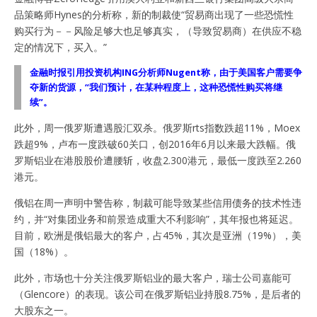
品策略师Hynes的分析称，新的制裁使“贸易商出现了一些恐慌性
购买行为－－风险足够大也足够真实，（导致贸易商）在供应不稳
定的情况下，买入。”
金融时报引用投资机构ING分析师Nugent称，由于美国客户需要争
夺新的货源，“我们预计，在某种程度上，这种恐慌性购买将继
续”。
此外，周一俄罗斯遭遇股汇双杀。俄罗斯rts指数跌超11%，Moex
跌超9%，卢布一度跌破60关口，创2016年6月以来最大跌幅。俄
罗斯铝业在港股股价遭腰斩，收盘2.300港元，最低一度跌至2.260
港元。
俄铝在周一声明中警告称，制裁可能导致某些信用债务的技术性违
约，并“对集团业务和前景造成重大不利影响”，其年报也将延迟。
目前，欧洲是俄铝最大的客户，占45%，其次是亚洲（19%），美
国（18%）。
此外，市场也十分关注俄罗斯铝业的最大客户，瑞士公司嘉能可
（Glencore）的表现。该公司在俄罗斯铝业持股8.75%，是后者的
大股东之一。