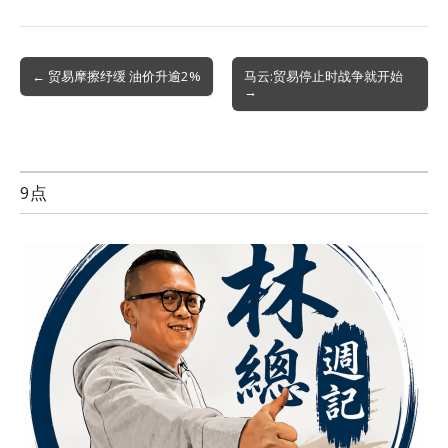
Post
← 贸易摩擦纾缓 油价升逾2%
马云:贸易停止时战争就开始
→
navigation
9点