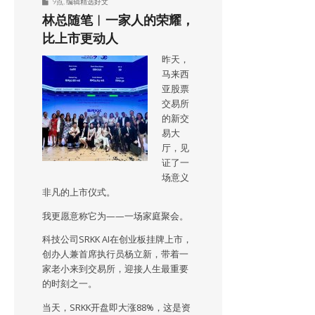
9点
,
编辑精选好文
林总随笔︱一家人的荣耀，
比上市更动人
昨天，
马来西
亚股票
交易所
的新交
易大
厅，见
证了一
场意义
非凡的上市仪式。
我更愿意称它为——一场家庭聚会。
科技公司SRKK AI在创业板挂牌上市，
创办人兼首席执行员杨立新，带着一
家老小来到交易所，迎接人生最重要
的时刻之一。
当天，SRKK开盘即大涨88%，这是资