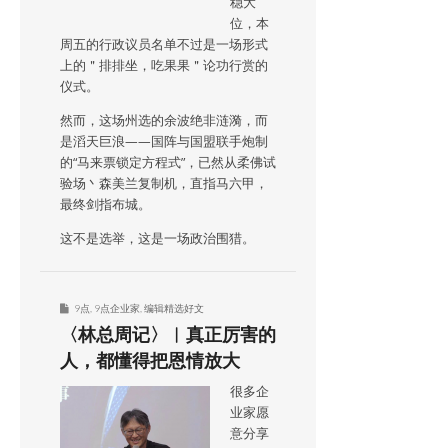
稳大
位，本
周五的行政议员名单不过是一场形式
上的＂排排坐，吃果果＂论功行赏的
仪式。
然而，这场州选的余波绝非涟漪，而
是滔天巨浪——国阵与国盟联手炮制
的“马来票锁定方程式”，已然从柔佛试
验场丶森美兰复制机，直指马六甲，
最终剑指布城。
这不是选举，这是一场政治围猎。
9点
,
9点企业家
,
编辑精选好文
〈林总周记〉︱真正厉害的
人，都懂得把恩情放大
很多企
业家愿
意分享