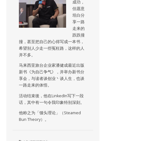
成功，
但愿意
坦白分
享一路
走来的
跌跌撞
撞，甚至把自己的心得写成一本书，
希望别人少走一些冤枉路，这样的人
并不多。
马来西亚旅台企业家潘健成最近出版
新书《为自己争气》，并举办新书分
享会，与读者谈创业丶谈人生，也谈
一路走来的体悟。
活动结束後，他在LinkedIn写下一段
话，其中有一句令我印象特别深刻。
他称之为「馒头理论」（Steamed
Bun Theory）。