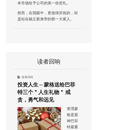
本市场给予公司的第一份贺礼。
然而，在我眼中，更值得庆祝的，却
是站在杨立新身旁的那一大家人。
读者回响
读者回响
投资人生 ─ 蒙格送给巴菲
特三个＂人生礼物＂ 戒
贪，勇气和远见
查理蒙
格是股
神巴菲
特最重