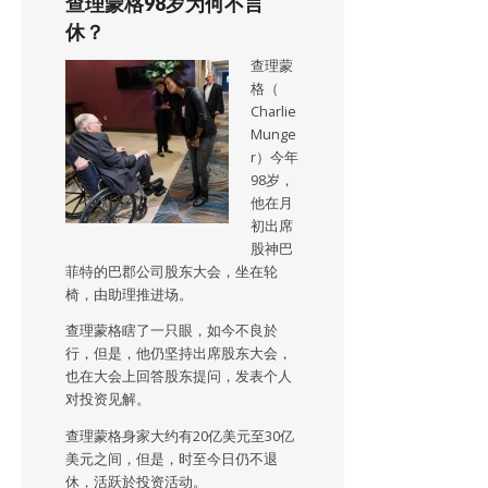
查理蒙格98岁为何不言
休？
查理蒙
格（
Charlie
Munge
r）今年
98岁，
他在月
初出席
股神巴
菲特的巴郡公司股东大会，坐在轮
椅，由助理推进场。
查理蒙格瞎了一只眼，如今不良於
行，但是，他仍坚持出席股东大会，
也在大会上回答股东提问，发表个人
对投资见解。
查理蒙格身家大约有20亿美元至30亿
美元之间，但是，时至今日仍不退
休，活跃於投资活动。