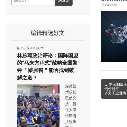
for:
10/04/2018
编辑精选好文
9点
,
编辑精选好文
林总写政治评论：国阵国盟
的“马来方程式”敲响全国警
钟 ＂跛脚鸭＂能否找到破
解之道？
Post
← 美国制裁
森美兰
铝价跳涨
navigation
州权杖
齐力工业受惠
已然交
接，新
任大臣
依斯迈
拉欣坐