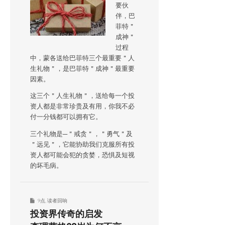
要伙
伴，巴
菲特＂
成神＂
过程
中，蒙各送给巴菲特三个最重要＂人
生礼物＂，是巴菲特＂成神＂最重要
因素。
这三个＂人生礼物＂，送给每一个投
资人都是非常珍贵及有用，你我不必
付一分钱都可以拥有它。
三个礼物是─＂戒贪＂，＂勇气＂及
＂远见＂，它能协助我们克服所有投
资人都可能会犯的贪婪，恐惧及短视
的坏毛病。
9点
,
读者回响
投资界传奇的启发