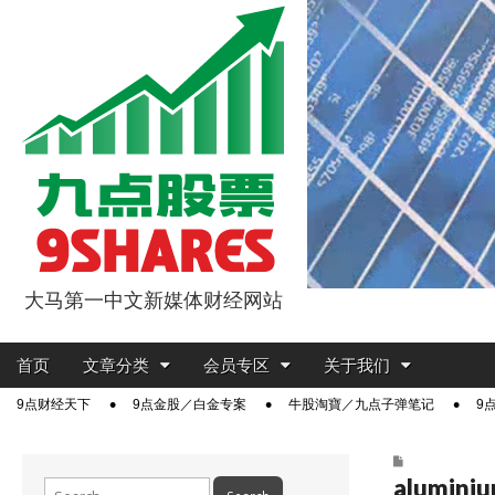
大马第一中文新媒体财经网站
9点股票
Main
Skip
首页
文章分类
会员专区
关于我们
menu
to
Sub
9点财经天下
9点金股／白金专案
牛股淘寶／九点子弹笔记
9
content
menu
aluminiu
Search