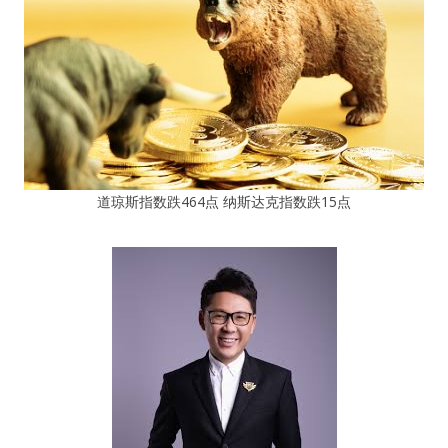
道琼斯指数跌464点 纳斯达克指数跌15点