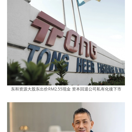
东和资源大股东出价RM2.55现金 资本回退公司私有化後下市