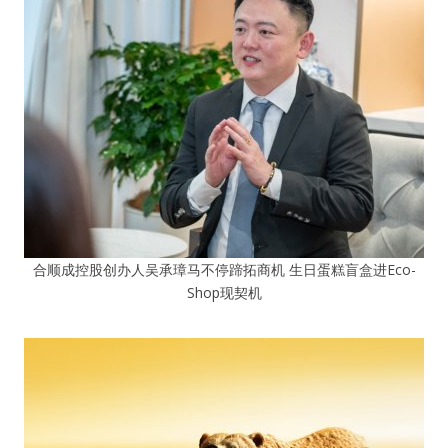
合顺成控股创办人吴承璋马不停蹄拓商机 生日蛋糕盲盒进Eco-
Shop现契机