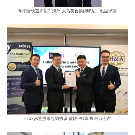
华阳餐饮宣布进军海外 大马美食插旗印尼，毛里求斯
EcoSys签股票包销协议 放眼IPO筹3934万令吉