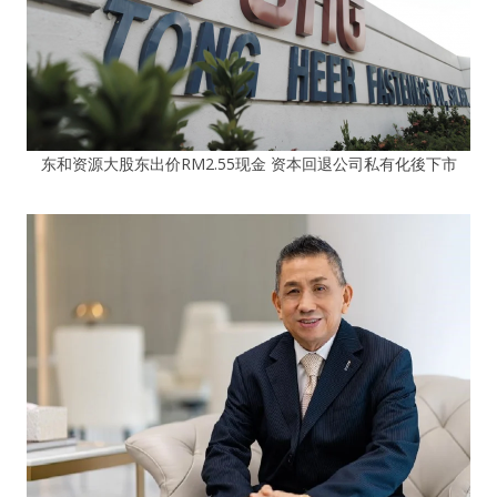
东和资源大股东出价RM2.55现金 资本回退公司私有化後下市