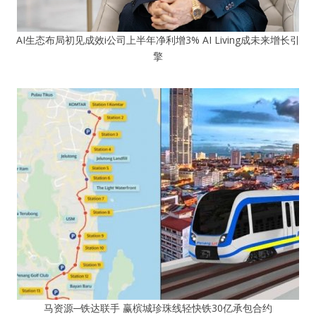
AI生态布局初见成效i公司上半年净利增3% AI Living成未来增长引
擎
马资源─铁达联手 赢槟城珍珠线轻快铁30亿承包合约