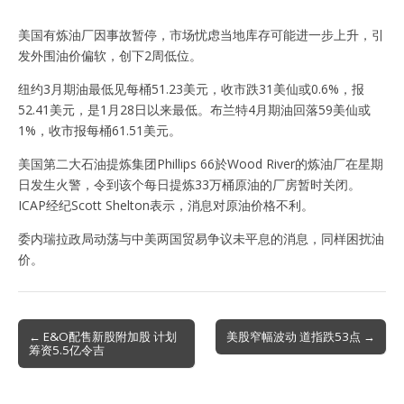
美国有炼油厂因事故暂停，市场忧虑当地库存可能进一步上升，引
发外围油价偏软，创下2周低位。
纽约3月期油最低见每桶51.23美元，收市跌31美仙或0.6%，报
52.41美元，是1月28日以来最低。布兰特4月期油回落59美仙或
1%，收市报每桶61.51美元。
美国第二大石油提炼集团Phillips 66於Wood River的炼油厂在星期
日发生火警，令到该个每日提炼33万桶原油的厂房暂时关闭。
ICAP经纪Scott Shelton表示，消息对原油价格不利。
委内瑞拉政局动荡与中美两国贸易争议未平息的消息，同样困扰油
价。
Post
← E&O配售新股附加股 计划
美股窄幅波动 道指跌53点 →
筹资5.5亿令吉
navigation