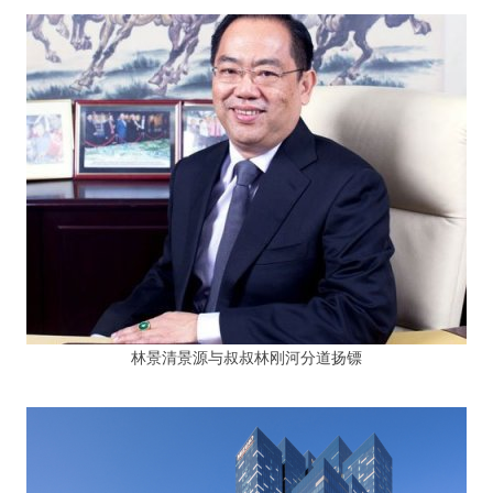
林景清景源与叔叔林刚河分道扬镖