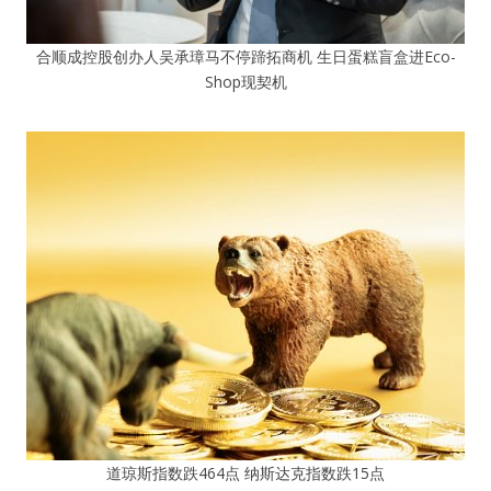
合顺成控股创办人吴承璋马不停蹄拓商机 生日蛋糕盲盒进Eco-
Shop现契机
道琼斯指数跌464点 纳斯达克指数跌15点