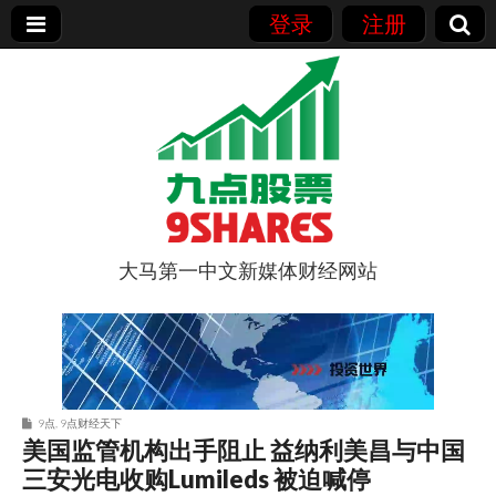
登录
注册
大马第一中文新媒体财经网站
9点股票
9点
,
9点财经天下
美国监管机构出手阻止 益纳利美昌与中国
三安光电收购Lumileds 被迫喊停