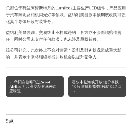
总部位于荷兰阿姆斯特丹的Lumileds主要生产LED组件，产品应用
于汽车照明及相机闪光灯等领域。益纳利美昌原本预期该收购可强
化其半导体后段封装业务。
益纳利美昌强调，交易终止不构成违约，各方亦不会面临赔偿责
任，同时公司未支付任何款项，也未涉及股权转移。
该公司补充，此次终止不会对营运丶盈利及财务状况造成重大影
响，并表示未来将继续寻找并购机会以提升竞争力。
Post
← 华阳白咖啡飞进𝐒𝐜𝐨𝐨𝐭
霍尔木兹海峡开放 油价暴跌
𝐀𝐢𝐫𝐥𝐢𝐧𝐞 万尺高空品尝马来西
10% 道琼斯指数狂飊1027点
navigation
亚味道
→
9点