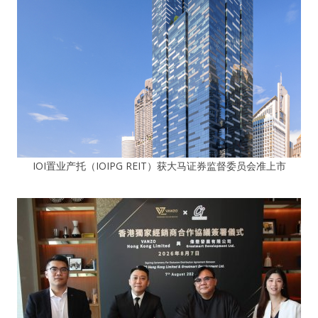
IOI置业产托（IOIPG REIT）获大马证券监督委员会准上市