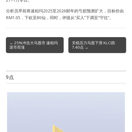
分析员早前将速柏玛2025至2026财年的亏损预测扩大，目标价由
RM1.05，下砍至80仙，同时，评级从“买入”下调至“守住”。
Post
← 25%冲击大马股市 速柏玛
关税压力马股下滑 KLCI跌
逆市而涨
7.40点 →
navigation
9点