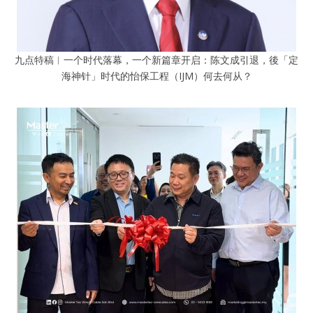
九点特稿︱一个时代落幕，一个新篇章开启：陈文成引退，後「定
海神针」时代的怡保工程（IJM）何去何从？