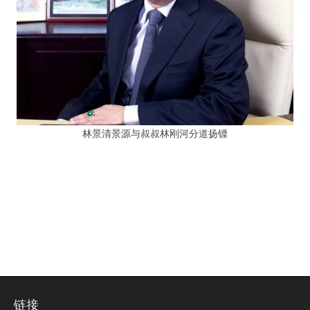
林景清景源与叔叔林刚河分道扬镖
链接