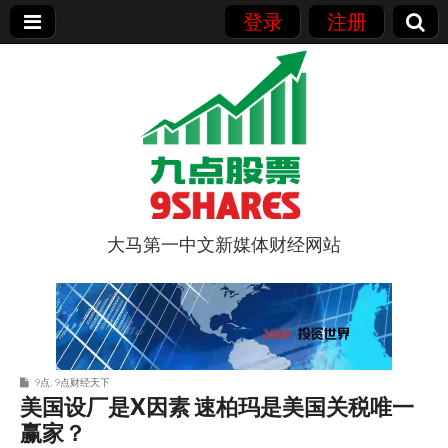
登录
注册
大马第一中文新媒体财经网站
9点股票
9点
,
9点财经天下
美国设厂是X因素 速柏玛是美国关税唯一
赢家？