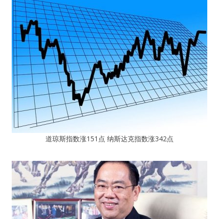
道琼斯指数涨151点 纳斯达克指数涨342点