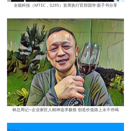
全能科技（MTEC，0295）首席执行官郑国华·面子书分享
林总周记─企业家匠人精神追求极致 创造价值路上永不停竭