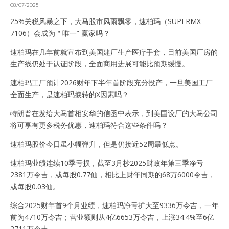
08/07/2025
25%关税风暴之下，大马股市风雨飘零，速柏玛（SUPERMX
7106）会成为＂唯一” 赢家吗？
速柏玛在几年前就宣布到美国建厂生产医疗手套，目前美国厂房的
生产线仍处于认证阶段，全面商用进展可能比预期缓慢。
速柏玛工厂预计2026财年下半年首阶段充分投产，一旦美国工厂
全面生产，是速柏玛捩转的X因素吗？
特朗普在发给大马首相安华的信函中表示，到美国设厂的大马公司
将可享有更多税务优惠，速柏玛符合这些条件吗？
速柏玛股价今日虽小幅弹升，但是仍接近52周最低点。
速柏玛业绩连续10季亏损，截至3月杪2025财政年第三季净亏
2381万令吉，或每股0.77仙，相比上财年同期的68万6000令吉，
或每股0.03仙。
综合2025财年首9个月业绩，速柏玛净亏扩大至9336万令吉，一年
前为4710万令吉；营业额则从4亿6653万令吉，上涨34.4%至6亿
2711万令吉。