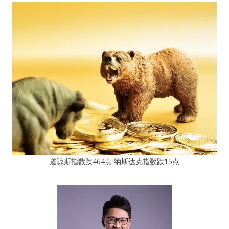
道琼斯指数跌464点 纳斯达克指数跌15点