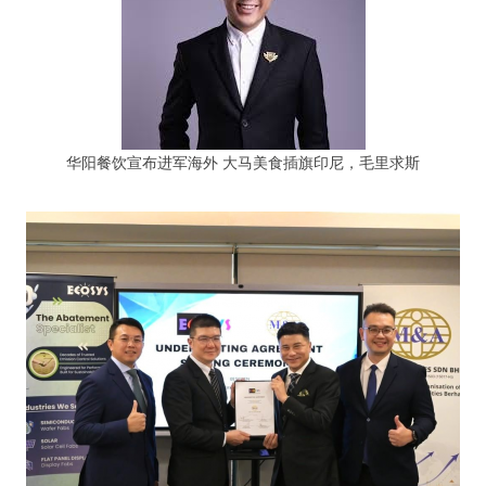
华阳餐饮宣布进军海外 大马美食插旗印尼，毛里求斯