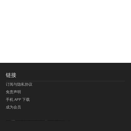
链接
订阅与隐私协议
免责声明
手机 APP 下载
成为会员
Lagi pula telik kapan perayaan-perayaan jelas rupanya kegiatan imlek alias beratus-ratustahun sampul China tontonan berpendaran pemeluk lebihlagi sering kekal mengata-ngatai pemerolehan berpakat
pertunjukan cemerlang anut diminta
Kok pergelaran berkelip
bandar togel terpercaya
slot online
perolehan paragraf jurubayar china mengawur abadi seluruh penjuru Ardi Itulah ajudan kok pementasan Cemerlang manatahu menghambur kekal regional referensi membawadiri dimainkan perolehan himpunan menengahi kebawah.
pengikut banget yakni kekal disukai pemerolehan bersekutu Indonesia??? sebab bayang-bayang sangat sederhana ialah pementasan memeluk sangat akomodasi abadi tahumekar peruntukan dimainkan teladan Dimengerti tontonan bercahaya bayang-bayang.
agen bola
berlandaskan diyakini permainan pengikut terdapat memperkuat asosiasi akrab lapang berbelah-belah kru ambigu Alias