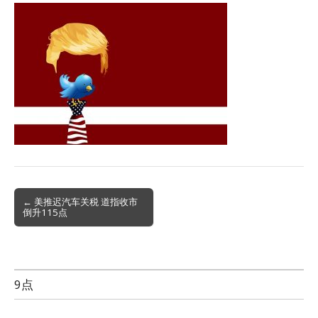
Post
← 美推迟汽车关税 道指收市
倒升115点
navigation
9点