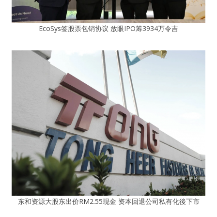
EcoSys签股票包销协议 放眼IPO筹3934万令吉
东和资源大股东出价RM2.55现金 资本回退公司私有化後下市