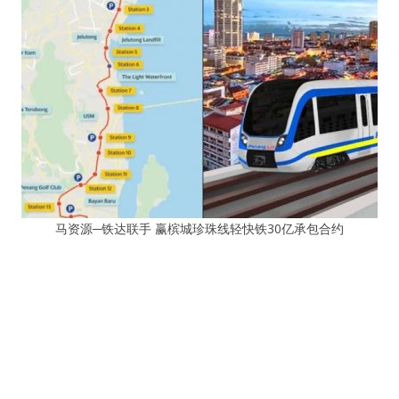
马资源─铁达联手 赢槟城珍珠线轻快铁30亿承包合约