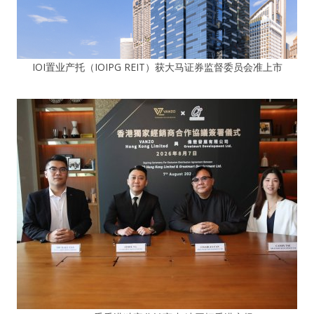
IOI置业产托（IOIPG REIT）获大马证券监督委员会准上市