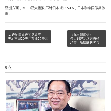
亚洲方面，MSCI亚太指数(不计日本)跌2.54%，日本和泰国假期休
市。
Post
← 产油国减产初见效应
〈九点新闻信〉─
美油重回20美元布油27美元
伟大到好到坏到糟糕
navigation
只需一场瘟疫的时间 →
9点