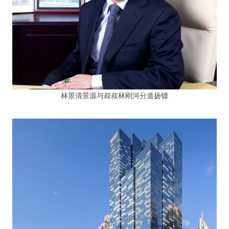
林景清景源与叔叔林刚河分道扬镖