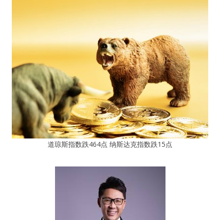
道琼斯指数跌464点 纳斯达克指数跌15点