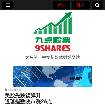
登录
注册
大马第一中文新媒体财经网站
9点股票
9点国际财经
美股先跌後弹升
道琼指数收市涨26点