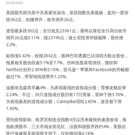
05/05/2020
美国股市因为美中关系紧张波动，道琼指数先衰後扬，盘间一度深
跌362点，抝腰弹升，收市倒升26点。
道指最多跌362点，全日低见23361点；最终以靠近全日高位收市
倒升26点或0.11%，报23749点；迪士尼投资评级被降，股价挫
2.2%。
标指涨0.42%，收报2842点，股神巴菲透露已沽清四大航企股份，
拖累相关股份跌逾5.1%至7.7%。但科技股表现强劲，微软和
Netflix分别升2.45%和3.10%，亚马逊丶苹果和Facebook的升幅都
超过1%，带挈纳指逆势升1.23%。
油股埃克森美孚飙4%，为表现最强的道指成分股；雪佛龙都反弹
2.24%。不过，30只道指成分股仍有17只滑落，雷神下挫3.70%，
为表现最差的道指成分股；Caterpillar回吐2.85%，波音都下滑
1.43%。
受到疫情影响，欧罗区制造业指数4月以历来最快的速度收缩，推
低欧洲股市，三大市场全部见红，法股和德股齐跌约4%，英股在
医疗保健股及能源股支持下，仅轻微回落0.16%。