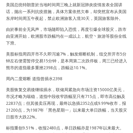
美国总统特朗普於当地时间周三晚上就新冠肺炎疫情发表全国讲
话，抛出一系列抗疫措施，具体方案依然欠奉，却突然宣布从美国
东岸时间周五午夜起，禁止欧洲旅客入境30天，英国旅客除外。
由於事前全无风声，市场随即陷入恐慌，再度引爆全球股灾，跌市
由亚洲开始，欧洲股市跌幅均在一成以上，航空丶旅游等股份全线
下滑。
美股标指周四开市不久即泻逾7%，触发熔断机制，纽交所开市5分
钟左右便需暂停交易15分钟，是本周第二次跌停板，周三已经进入
熊市的道指最多重挫2398点，跌幅达10.1%。
周内二度熔断 道指曾插水2398
美股恢复交易後继续插水，联储局紧急向市场注资15000亿美元，
市况才略为喘稳，道指中段收窄跌幅至只有715点，即市高位触及
22837点；但其後卖压再现，最终以急插2352点或9.99%收市，报
21200点，为1987年「黑色星期一」以来最大单日跌幅，当天股灾
日股市大跌22%。
标指重创9.51%，收报2480点，单日跌幅亦是1987年以来最大。