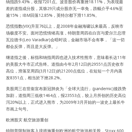
纳指跌9.43%，收报7201点。波音股价再重挫18.11%，为表现最
差的道指成分股，其馀29只成分股亦无一幸免，跌幅介乎4.6%至
逾15%；IBM回落12.85%，英特尔都下滑11.85%。
恐慌指数(VIX)升至76以上，是2008年金融海啸以来最高，反映市
场极度不安。面对恐慌情绪高涨，特朗普周四在白宫与爱尔兰总理
瓦拉德卡(Leo Varadkar)会晤时说，金融市场不会有事，「这一切
都会反弹，而且是大反弹。」
继道指之後，标指和纳指周四也进入技术性熊市，意味着长达11年
的美股大牛市正式告终。道指由今年2月12日的29551点历史收市
高位，滑落至周四(3月12日)的21200点低位，在短短一个月内蒸
发8351点，相当於下挫28.2%。
美股周三在世衞宣布新冠肺炎为「全球大流行」(pandemic)後跌势
加剧，道指周三低收1464点，报23553点，较上月所创的历史高位
泻20%以上，正式进入熊市，为2009年3月开始的一波史上最长牛
市画上句号。
欧洲股灾 航空旅游重创
特朗普限制旅客入境措施重创欧洲的航空旅游相关股，Stoxx 600