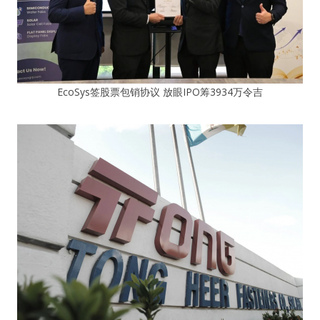
EcoSys签股票包销协议 放眼IPO筹3934万令吉