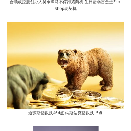
合顺成控股创办人吴承璋马不停蹄拓商机 生日蛋糕盲盒进Eco-
Shop现契机
道琼斯指数跌464点 纳斯达克指数跌15点