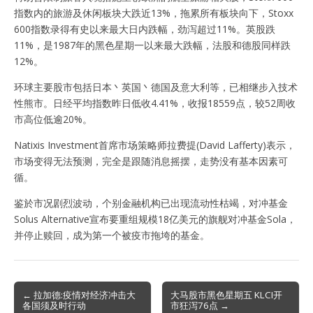
指数内的旅游及休闲板块大跌近13%，拖累所有板块向下，Stoxx
600指数录得有史以来最大日内跌幅，劲泻超过11%。英股跌
11%，是1987年的黑色星期一以来最大跌幅，法股和德股同样跌
12%。
环球主要股市包括日本丶英国丶德国及意大利等，已相继步入技术
性熊市。日经平均指数昨日低收4.41%，收报18559点，较52周收
市高位低逾20%。
Natixis Investment首席市场策略师拉费提(David Lafferty)表示，
市场变得无法预测，完全是跟随消息摇摆，走势没有基本因素可
循。
鉴於市况剧烈波动，个别金融机构已出现流动性枯竭，对冲基金
Solus Alternative宣布要重组规模18亿美元的旗舰对冲基金Sola，
并停止赎回，成为第一个被疫市拖垮的基金。
Post
← 拉加德:疫情对经济冲击大
大马股市黑色星期五 KLCI开
各国须及时行动
市狂泻76点 →
navigation