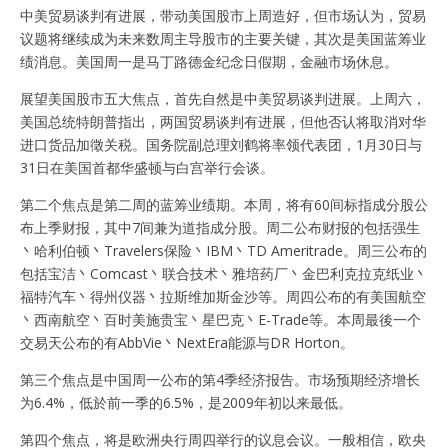
中美贸易谈判有进展，带动美国股市上周造好，但市场认为，贸易
议题将继续成为未来数周主导股市的主要关键，其次是美国蓝筹业
绩消息。美国周一是马丁路德金纪念日假期，金融市场休息。
展望美国股市五大焦点，首先自然是中美贸易谈判进展。上周六，
美国总统特朗普指出，两国贸易谈判有进展，但他否认将取消对华
进口货品加徵关税。国务院副总理刘鹤将率领代表团，1月30日与
31日在美国首都华盛顿与白宫举行会谈。
第二个焦点是第二周的蓝筹业绩期。本周，将有60间标指成分股公
布上季财报，其中7间兼为道指成分股。周二公布财报的包括强生
丶哈利伯顿丶Travelers保险丶IBM丶TD Ameritrade。周三公布的
包括宝洁丶Comcast丶联合技术丶雅培药厂丶金巴利克拉克纸业丶
福特汽车丶得州仪器丶拉斯维加斯金沙等。周四公布的有美国航空
丶西南航空丶百时美施贵宝丶星巴克丶E-Trade等。本周最後一个
交易天公布的有AbbVie丶NextEra能源与DR Horton。
第三个焦点是中国周一公布的第4季经济报告。市场预期经济增长
为6.4%，低於前一季的6.5%，是2009年初以来最低。
第四个焦点，将是欧洲央行周四举行的议息会议。一般相信，欧央