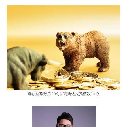
道琼斯指数跌464点 纳斯达克指数跌15点