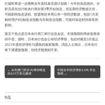
行届时将进一步阐释去年底结束买债计划後丶今年的加息路向。分
析员原先估计欧央行将於第3季开始加息，但近期经济数据欠佳，
可能影响加息进程。欧盟将於本周公布一些经济数据，包括1月采
购经理(PMI)制造业指数与非制造业指数，可能对加息时间表有所
影响。
第五个焦点是日本央行周三举行议息会议。市场预期利率政策将保
持不变。届时，日本央行也会公布经济季报，包括对截至3月底止
2021年度经济增长与通胀的最新预测。消息人士指出，日本央行
将下调通胀预测，但经济预测则不变。
Post
← 永利澳门胜诉 向傅仰锋追
中国去年经济增长6.6% 符合
回420万美元赌债
预期 →
navigation
9点