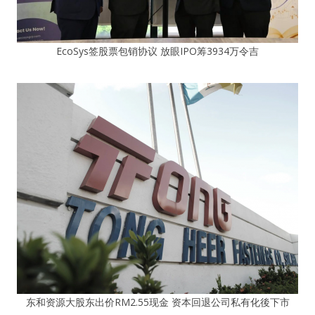
EcoSys签股票包销协议 放眼IPO筹3934万令吉
东和资源大股东出价RM2.55现金 资本回退公司私有化後下市