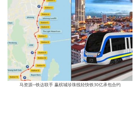
马资源─铁达联手 赢槟城珍珠线轻快铁30亿承包合约