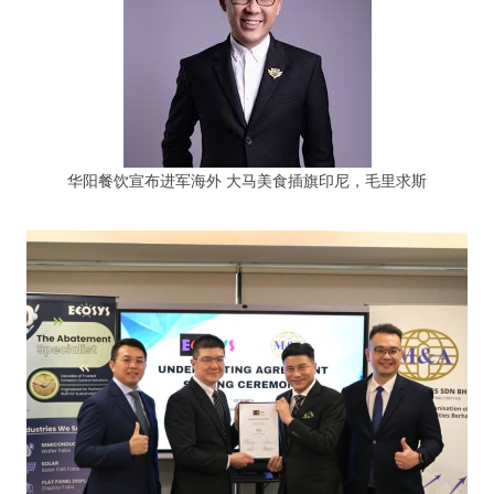
华阳餐饮宣布进军海外 大马美食插旗印尼，毛里求斯