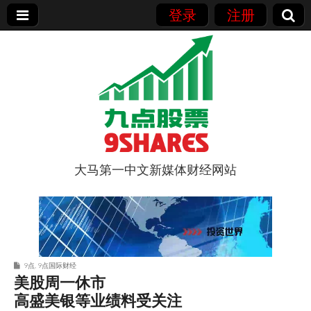
登录
注册
大马第一中文新媒体财经网站
9点股票
9点
,
9点国际财经
美股周一休市
高盛美银等业绩料受关注