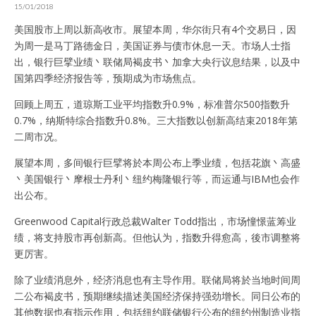
15/01/2018
美国股市上周以新高收市。展望本周，华尔街只有4个交易日，因
为周一是马丁路德金日，美国证券与债市休息一天。市场人士指
出，银行巨擘业绩丶联储局褐皮书丶加拿大央行议息结果，以及中
国第四季经济报告等，预期成为市场焦点。
回顾上周五，道琼斯工业平均指数升0.9%，标准普尔500指数升
0.7%，纳斯特综合指数升0.8%。三大指数以创新高结束2018年第
二周市况。
展望本周，多间银行巨擘将於本周公布上季业绩，包括花旗丶高盛
丶美国银行丶摩根士丹利丶纽约梅隆银行等，而运通与IBM也会作
出公布。
Greenwood Capital行政总裁Walter Todd指出，市场憧憬蓝筹业
绩，将支持股市再创新高。但他认为，指数升得愈高，後市调整将
更厉害。
除了业绩消息外，经济消息也有主导作用。联储局将於当地时间周
二公布褐皮书，预期继续描述美国经济保持强劲增长。同日公布的
其他数据也有指示作用，包括纽约联储银行公布的纽约州制造业指