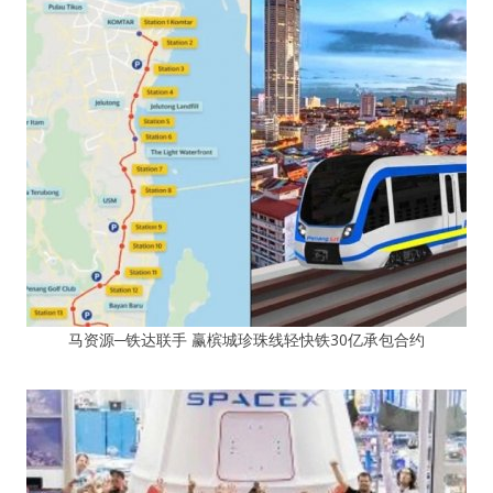
马资源─铁达联手 赢槟城珍珠线轻快铁30亿承包合约