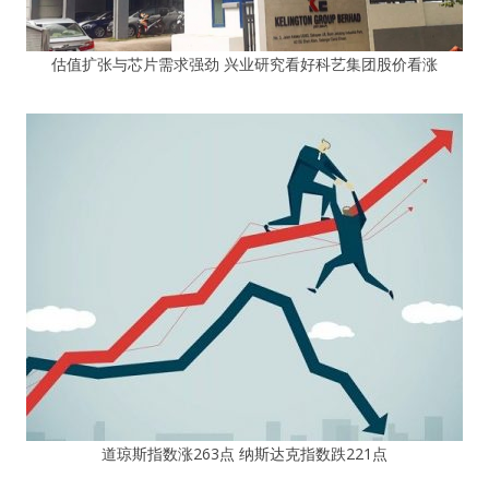
估值扩张与芯片需求强劲 兴业研究看好科艺集团股价看涨
道琼斯指数涨263点 纳斯达克指数跌221点