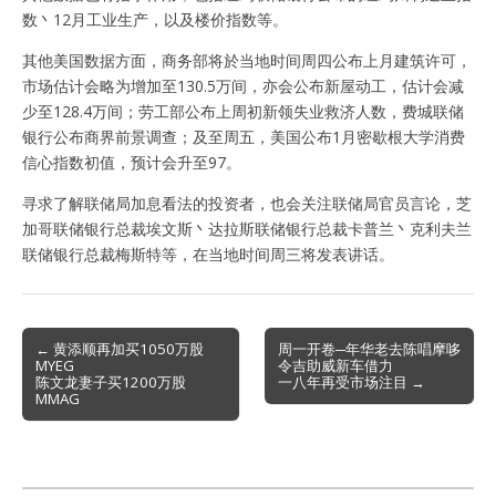
数丶12月工业生产，以及楼价指数等。
其他美国数据方面，商务部将於当地时间周四公布上月建筑许可，
市场估计会略为增加至130.5万间，亦会公布新屋动工，估计会减
少至128.4万间；劳工部公布上周初新领失业救济人数，费城联储
银行公布商界前景调查；及至周五，美国公布1月密歇根大学消费
信心指数初值，预计会升至97。
寻求了解联储局加息看法的投资者，也会关注联储局官员言论，芝
加哥联储银行总裁埃文斯丶达拉斯联储银行总裁卡普兰丶克利夫兰
联储银行总裁梅斯特等，在当地时间周三将发表讲话。
Post
← 黄添顺再加买1050万股
周一开卷─年华老去陈唱摩哆
MYEG
令吉助威新车借力
navigation
陈文龙妻子买1200万股
一八年再受市场注目 →
MMAG