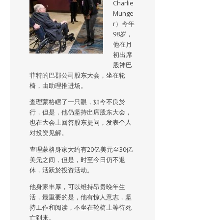
Charlie
Munge
r）今年
98岁，
他在月
初出席
股神巴
菲特的巴郡公司股东大会，坐在轮
椅，由助理推进场。
查理蒙格瞎了一只眼，如今不良於
行，但是，他仍坚持出席股东大会，
也在大会上回答股东提问，发表个人
对投资见解。
查理蒙格身家大约有20亿美元至30亿
美元之间，但是，时至今日仍不退
休，活跃於投资活动。
他身家丰厚，可以维持昂贵晚年生
活，最重要的是，他有惊人意志，坚
持工作和阅读，不坐在轮椅上等待死
亡到来。