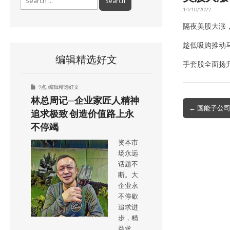
for:
14/10/2022
隔夜美股大涨，
趁低吸购推动
编辑精选好文
手套股全面扬升
9点
,
编辑精选好文
林总周记─企业家匠人精神
Post
← 国能子公
追求极致 创造价值路上永
navigation
不停竭
资本市
场永远
话题不
断。大
企业永
不停歇
追求进
步，精
益求