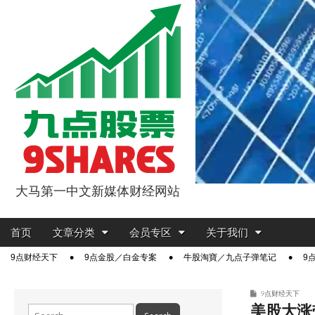
大马第一中文新媒体财经网站
9点股票
Main
Skip
首页
文章分类
会员专区
关于我们
menu
to
Sub
9点财经天下
9点金股／白金专案
牛股淘寶／九点子弹笔记
9
content
menu
9点财经天下
美股大涨带
Search