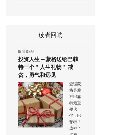
读者回响
读者回响
投资人生 ─ 蒙格送给巴菲
特三个＂人生礼物＂ 戒
贪，勇气和远见
查理蒙
格是股
神巴菲
特最重
要伙
伴，巴
菲特＂
成神＂
过程