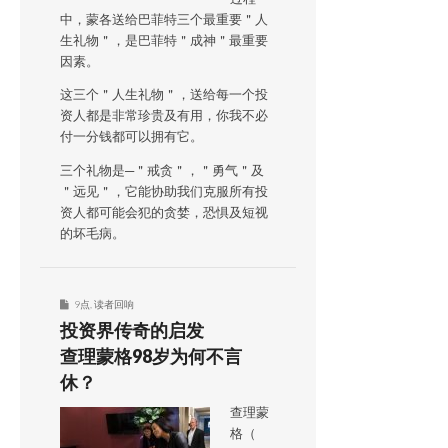
中，蒙各送给巴菲特三个最重要＂人
生礼物＂，是巴菲特＂成神＂最重要
因素。
这三个＂人生礼物＂，送给每一个投
资人都是非常珍贵及有用，你我不必
付一分钱都可以拥有它。
三个礼物是─＂戒贪＂，＂勇气＂及
＂远见＂，它能协助我们克服所有投
资人都可能会犯的贪婪，恐惧及短视
的坏毛病。
9点
,
读者回响
投资界传奇的启发
查理蒙格98岁为何不言
休？
查理蒙
格（