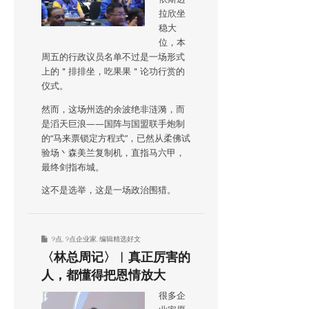
拉欣坐
稳大
位，本
周五的行政议员名单不过是一场形式
上的＂排排坐，吃果果＂论功行赏的
仪式。
然而，这场州选的余波绝非涟漪，而
是滔天巨浪——国阵与国盟联手炮制
的“马来票锁定方程式”，已然从柔佛试
验场丶森美兰复制机，直指马六甲，
最终剑指布城。
这不是选举，这是一场政治围猎。
9点
,
9点企业家
,
编辑精选好文
〈林总周记〉︱真正厉害的
人，都懂得把恩情放大
很多企