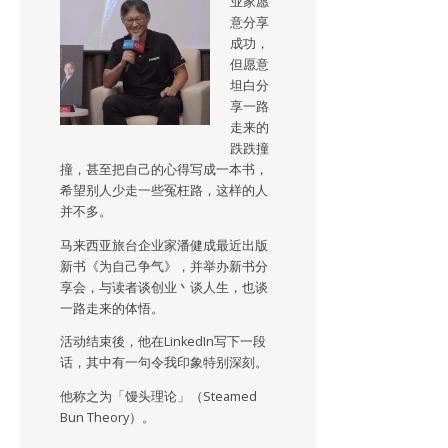
业家愿
意分享
成功，
但愿意
坦白分
享一路
走来的
跌跌撞
撞，甚至把自己的心得写成一本书，
希望别人少走一些冤枉路，这样的人
并不多。
马来西亚旅台企业家潘健成最近出版
新书《为自己争气》，并举办新书分
享会，与读者谈创业丶谈人生，也谈
一路走来的体悟。
活动结束後，他在LinkedIn写下一段
话，其中有一句令我印象特别深刻。
他称之为「馒头理论」（Steamed
Bun Theory）。