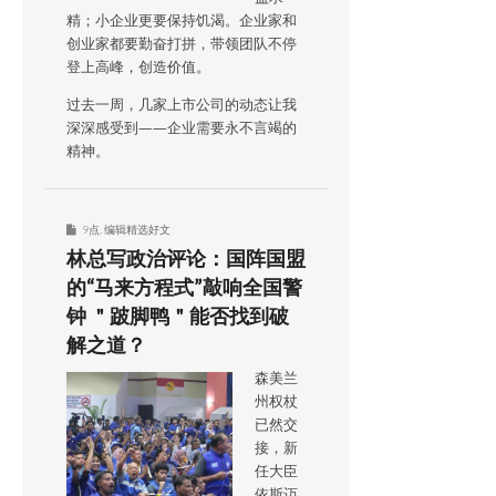
精；小企业更要保持饥渴。企业家和
创业家都要勤奋打拼，带领团队不停
登上高峰，创造价值。
过去一周，几家上市公司的动态让我
深深感受到——企业需要永不言竭的
精神。
9点
,
编辑精选好文
林总写政治评论：国阵国盟
的“马来方程式”敲响全国警
钟 ＂跛脚鸭＂能否找到破
解之道？
森美兰
州权杖
已然交
接，新
任大臣
依斯迈