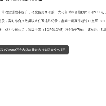
带动亚洲股市扬升，马股借势而涨股，大马富时综合指数闭市涨9.11点，报
马股，富时综合指数得以止住五连跌纪录，盘间一度高涨超过14点至1391
，成为今日焦点，顶级手套（TOPGLOVE）涨1仙至70仙，速柏玛（SUPER
司获1亿8500万令吉贷款 推动吉打太阳能发电项目