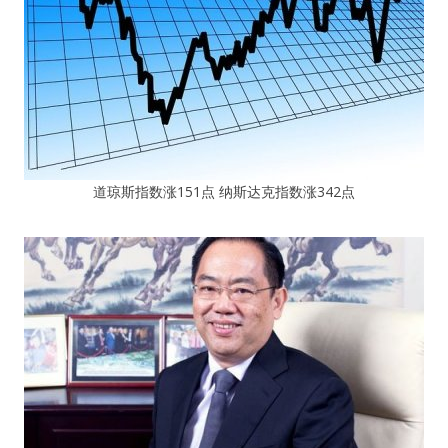
道琼斯指数涨151点 纳斯达克指数涨342点