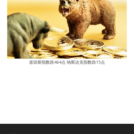
道琼斯指数跌464点 纳斯达克指数跌15点