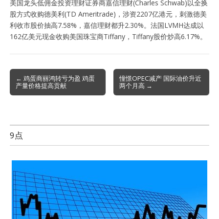
美国龙头低佣金投资理财证券商嘉信理财(Charles Schwab)以全换
股方式收购德美利(TD Ameritrade)，涉资2207亿港元，刺激德美
利收市股价抽高7.58%，嘉信理财都升2.30%。法国LVMH达成以
162亿美元现金收购美国珠宝商Tiffany，Tiffany股价炒高6.17%。
Post
← 鸡蛋商丽鸿转亏为盈 鸡蛋
憧憬OPEC减产 国际油价升近
产量价格提高贡献
两个月高 →
navigation
9点