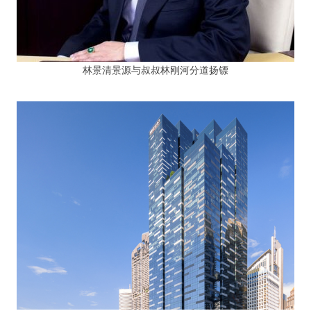
林景清景源与叔叔林刚河分道扬镖