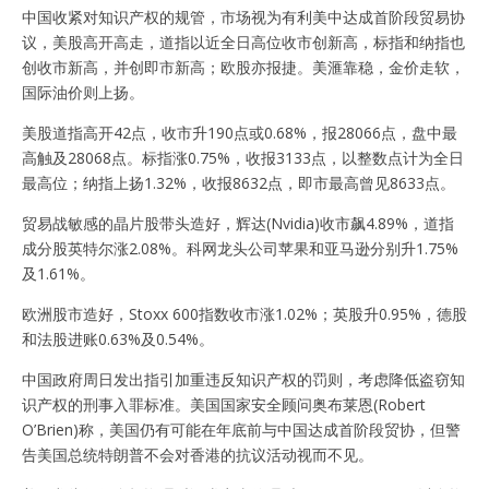
中国收紧对知识产权的规管，市场视为有利美中达成首阶段贸易协
议，美股高开高走，道指以近全日高位收市创新高，标指和纳指也
创收市新高，并创即市新高；欧股亦报捷。美滙靠稳，金价走软，
国际油价则上扬。
美股道指高开42点，收市升190点或0.68%，报28066点，盘中最
高触及28068点。标指涨0.75%，收报3133点，以整数点计为全日
最高位；纳指上扬1.32%，收报8632点，即市最高曾见8633点。
贸易战敏感的晶片股带头造好，辉达(Nvidia)收市飙4.89%，道指
成分股英特尔涨2.08%。科网龙头公司苹果和亚马逊分别升1.75%
及1.61%。
欧洲股市造好，Stoxx 600指数收市涨1.02%；英股升0.95%，德股
和法股进账0.63%及0.54%。
中国政府周日发出指引加重违反知识产权的罚则，考虑降低盗窃知
识产权的刑事入罪标准。美国国家安全顾问奥布莱恩(Robert
O’Brien)称，美国仍有可能在年底前与中国达成首阶段贸协，但警
告美国总统特朗普不会对香港的抗议活动视而不见。