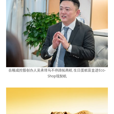
合顺成控股创办人吴承璋马不停蹄拓商机 生日蛋糕盲盒进Eco-
Shop现契机